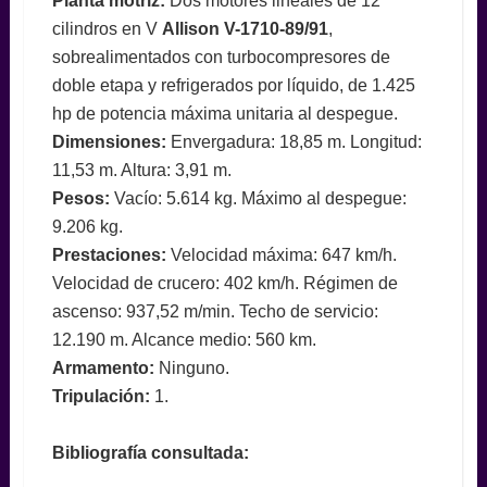
Planta motriz:
Dos motores lineales de 12
cilindros en V
Allison V-1710-89/91
,
sobrealimentados con turbocompresores de
doble etapa y refrigerados por líquido, de 1.425
hp de potencia máxima unitaria al despegue.
Dimensiones:
Envergadura: 18,85 m. Longitud:
11,53 m. Altura: 3,91 m.
Pesos:
Vacío: 5.614 kg. Máximo al despegue:
9.206 kg.
Prestaciones:
Velocidad máxima: 647 km/h.
Velocidad de crucero: 402 km/h. Régimen de
ascenso: 937,52 m/min. Techo de servicio:
12.190 m. Alcance medio: 560 km.
Armamento:
Ninguno.
Tripulación:
1.
Bibliografía consultada: