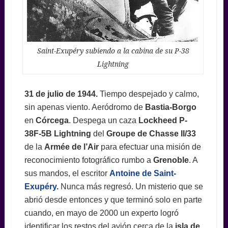
Saint-Exupéry subiendo a la cabina de su P-38
Lightning
31 de julio de 1944.
Tiempo despejado y calmo,
sin apenas viento. Aeródromo de
Bastia-Borgo
en
Córcega
. Despega un caza
Lockheed P-
38F-5B Lightning
del
Groupe de Chasse II/33
de la
Armée de l’Air
para efectuar una misión de
reconocimiento fotográfico rumbo a
Grenoble
. A
sus mandos, el escritor
Antoine de Saint-
Exupéry
.
Nunca más regresó. Un misterio que se
abrió desde entonces y que terminó solo en parte
cuando, en mayo de 2000 un experto logró
identificar los restos del avión cerca de la
isla de