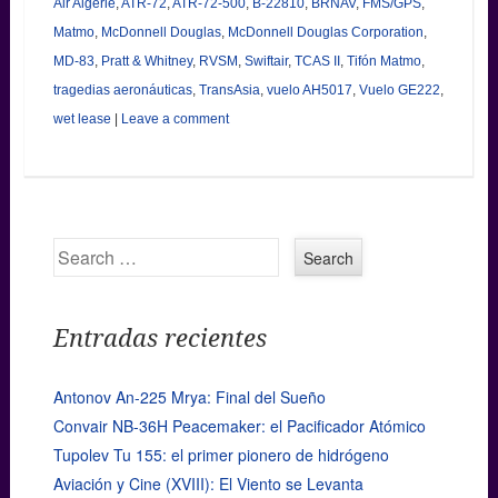
Air Algérie
,
ATR-72
,
ATR-72-500
,
B-22810
,
BRNAV
,
FMS/GPS
,
Matmo
,
McDonnell Douglas
,
McDonnell Douglas Corporation
,
MD-83
,
Pratt & Whitney
,
RVSM
,
Swiftair
,
TCAS II
,
Tifón Matmo
,
tragedias aeronáuticas
,
TransAsia
,
vuelo AH5017
,
Vuelo GE222
,
wet lease
|
Leave a comment
Search
Entradas recientes
Antonov An-225 Mrya: Final del Sueño
Convair NB-36H Peacemaker: el Pacificador Atómico
Tupolev Tu 155: el primer pionero de hidrógeno
Aviación y Cine (XVIII): El Viento se Levanta