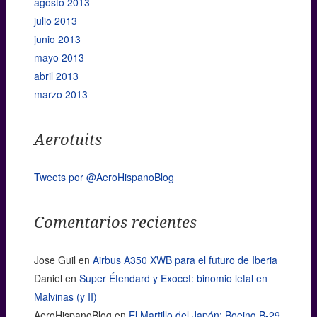
agosto 2013
julio 2013
junio 2013
mayo 2013
abril 2013
marzo 2013
Aerotuits
Tweets por @AeroHispanoBlog
Comentarios recientes
Jose Guil
en
Airbus A350 XWB para el futuro de Iberia
Daniel
en
Super Étendard y Exocet: binomio letal en
Malvinas (y II)
AeroHispanoBlog
en
El Martillo del Japón: Boeing B-29