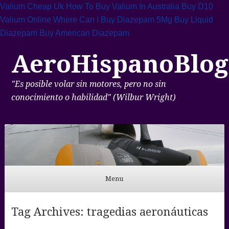
Valium Cheap Uk
How To Buy Valium In Australia
Buy D10
Valium Online
Where Can I Buy Diazepam 5Mg
Buy Liquid
Diazepam
Buy American Diazepam
AeroHispanoBlog
"Es posible volar sin motores, pero no sin
conocimiento o habilidad" (Wilbur Wright)
Menu
Skip to content
Tag Archives:
tragedias aeronáuticas