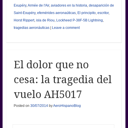
Exupéry
,
Armée de l'Air
,
aviadores en la historia
,
desaparición de
Saint-Exupéry
,
efemérides aeronaúticas
,
El principito
,
escritor
,
Horst Rippert
,
isla de Riou
,
Lockheed P-38F-5B Lightning
,
tragedias aeronáuticas
|
Leave a comment
El dolor que no
cesa: la tragedia del
vuelo AH5017
Posted on
30/07/2014
by
AeroHispanoBlog