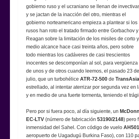
gobierno ruso y el ucraniano se llenan de invectiva
y se jactan de la inacción del otro, mientras el
gobierno norteamericano empieza a plantear si los
rusos han roto el tratado firmado entre Gorbachov y
Reagan sobre la limitación de los misiles de corto y
medio alcance hace casi treinta años, pero sobre
todo mientras los cadáveres de casi trescientos
inocentes se descomponían al sol, para vergüenza
de unos y de otros cuando leemos, el pasado 23 d
julio, que un turbohélice
ATR-72-500
de
TransAsia
estrellado, al intentar aterrizar por segunda vez en 
y en medio de una fuerte tormenta, teniendo el trág
Pero por si fuera poco, al día siguiente, un
McDonne
EC-LTV
(número de fabricación
53190/2148
) pero 
inmensidad del Sahel. Con código de vuelo
AH501
aeropuerto de Uagadugú Burkina Faso), con 110 pasa