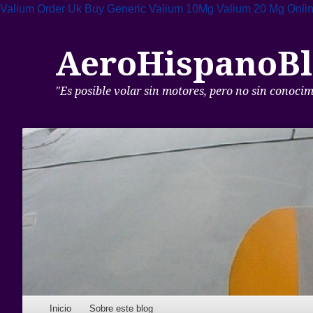
Valium Order Uk
Buy Generic Valium 10Mg
Valium 20 Mg Onli
AeroHispanoBl
"Es posible volar sin motores, pero no sin conoci
Skip to content
Inicio
Sobre este blog