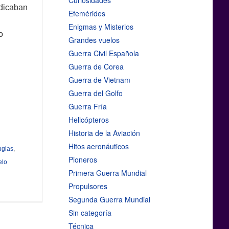
Curiosidades
ndicaban
Efemérides
Enigmas y Misterios
o
Grandes vuelos
Guerra Civil Española
Guerra de Corea
Guerra de Vietnam
Guerra del Golfo
Guerra Fría
Helicópteros
Historia de la Aviación
Hitos aeronáuticos
uglas
,
Pioneros
elo
Primera Guerra Mundial
Propulsores
Segunda Guerra Mundial
Sin categoría
Técnica