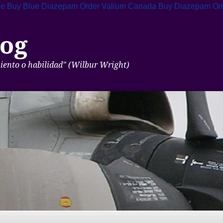
ne
Buy Blue Diazepam
Order Valium Canada
Buy Diazepam Onl
og
miento o habilidad" (Wilbur Wright)