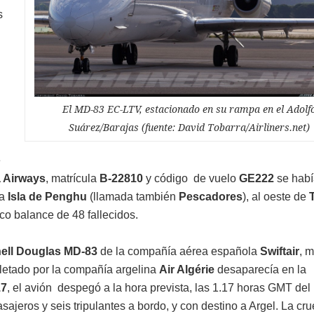
s
El MD-83 EC-LTV, estacionado en su rampa en el Adolf
Suárez/Barajas (fuente: David Tobarra/Airliners.net)
e
 Airways
, matrícula
B-22810
y código de vuelo
GE222
se habí
la
Isla de Penghu
(llamada también
Pescadores
), al oeste de
ico balance de 48 fallecidos.
ll Douglas MD-83
de la compañía aérea española
Swiftair
, m
fletado por la compañía argelina
Air Algérie
desaparecía en la
7
, el avión despegó a la hora prevista, las 1.17 horas GMT del
jeros y seis tripulantes a bordo, y con destino a Argel. La cru