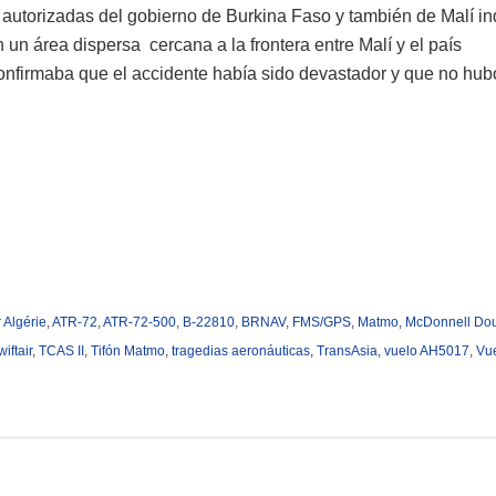
 autorizadas del gobierno de Burkina Faso y también de Malí i
un área dispersa cercana a la frontera entre Malí y el país
onfirmaba que el accidente había sido devastador y que no hub
r Algérie
,
ATR-72
,
ATR-72-500
,
B-22810
,
BRNAV
,
FMS/GPS
,
Matmo
,
McDonnell Do
iftair
,
TCAS II
,
Tifón Matmo
,
tragedias aeronáuticas
,
TransAsia
,
vuelo AH5017
,
Vu