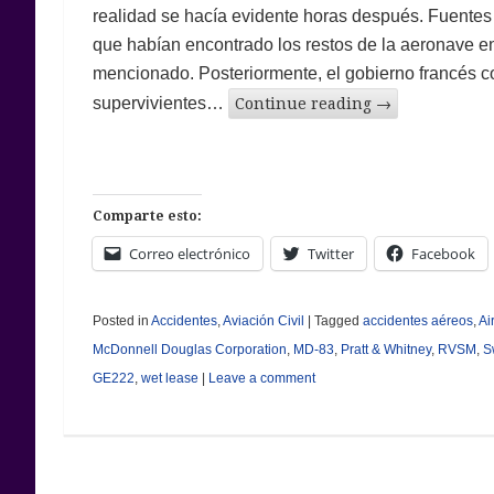
realidad se hacía evidente horas después. Fuentes
que habían encontrado los restos de la aeronave en 
mencionado. Posteriormente, el gobierno francés c
supervivientes…
Continue reading
→
Comparte esto:
Correo electrónico
Twitter
Facebook
Posted in
Accidentes
,
Aviación Civil
|
Tagged
accidentes aéreos
,
Ai
McDonnell Douglas Corporation
,
MD-83
,
Pratt & Whitney
,
RVSM
,
Sw
GE222
,
wet lease
|
Leave a comment