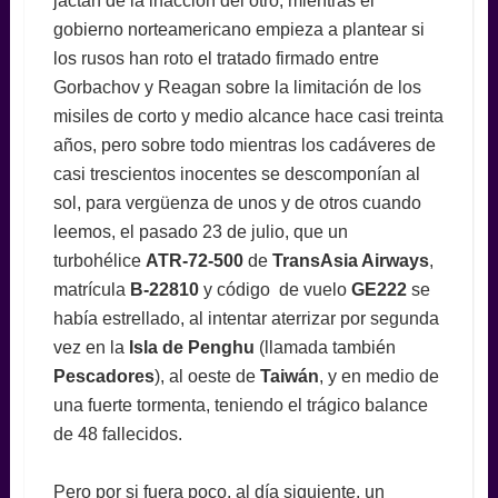
jactan de la inacción del otro, mientras el
gobierno norteamericano empieza a plantear si
los rusos han roto el tratado firmado entre
Gorbachov y Reagan sobre la limitación de los
misiles de corto y medio alcance hace casi treinta
años, pero sobre todo mientras los cadáveres de
casi trescientos inocentes se descomponían al
sol, para vergüenza de unos y de otros cuando
leemos, el pasado 23 de julio, que un
turbohélice
ATR-72-500
de
TransAsia Airways
,
matrícula
B-22810
y código de vuelo
GE222
se
había estrellado, al intentar aterrizar por segunda
vez en la
Isla de Penghu
(llamada también
Pescadores
), al oeste de
Taiwán
, y en medio de
una fuerte tormenta, teniendo el trágico balance
de 48 fallecidos.
Pero por si fuera poco, al día siguiente, un