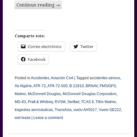
Continue reading
→
Comparte esto:
Correo electrónico
Twitter
Facebook
Posted in
Accidentes
,
Aviación Civil
|
Tagged
accidentes aéreos
,
Air Algérie
,
ATR-72
,
ATR-72-500
,
B-22810
,
BRNAV
,
FMS/GPS
,
Matmo
,
McDonnell Douglas
,
McDonnell Douglas Corporation
,
MD-83
,
Pratt & Whitney
,
RVSM
,
Swiftair
,
TCAS II
,
Tifón Matmo
,
tragedias aeronáuticas
,
TransAsia
,
vuelo AH5017
,
Vuelo GE222
,
wet lease
|
Leave a comment