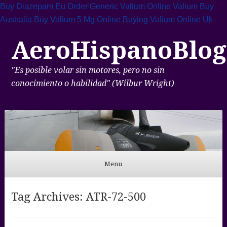
Buy Diazepam Eu
Order Generic Valium Online
Valium Buy
Australia
Buy Valium 5 Mg Online
Buying Valium Online Uk
AeroHispanoBlog
"Es posible volar sin motores, pero no sin
conocimiento o habilidad" (Wilbur Wright)
Menu
Skip to content
Tag Archives:
ATR-72-500