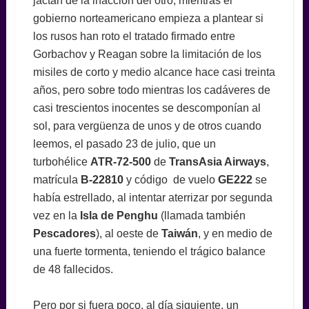
jactan de la inacción del otro, mientras el
gobierno norteamericano empieza a plantear si
los rusos han roto el tratado firmado entre
Gorbachov y Reagan sobre la limitación de los
misiles de corto y medio alcance hace casi treinta
años, pero sobre todo mientras los cadáveres de
casi trescientos inocentes se descomponían al
sol, para vergüenza de unos y de otros cuando
leemos, el pasado 23 de julio, que un
turbohélice
ATR-72-500
de
TransAsia Airways
,
matrícula
B-22810
y código de vuelo
GE222
se
había estrellado, al intentar aterrizar por segunda
vez en la
Isla de Penghu
(llamada también
Pescadores
), al oeste de
Taiwán
, y en medio de
una fuerte tormenta, teniendo el trágico balance
de 48 fallecidos.
Pero por si fuera poco, al día siguiente, un