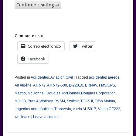
Continue reading
→
Comparte esto:
Correo electrónico
Twitter
Facebook
Posted in
Accidentes
,
Aviación Civil
|
Tagged
accidentes aéreos
,
Air Algérie
,
ATR-72
,
ATR-72-500
,
B-22810
,
BRNAV
,
FMS/GPS
,
Matmo
,
McDonnell Douglas
,
McDonnell Douglas Corporation
,
MD-83
,
Pratt & Whitney
,
RVSM
,
Swiftair
,
TCAS II
,
Tifón Matmo
,
tragedias aeronáuticas
,
TransAsia
,
vuelo AH5017
,
Vuelo GE222
,
wet lease
|
Leave a comment