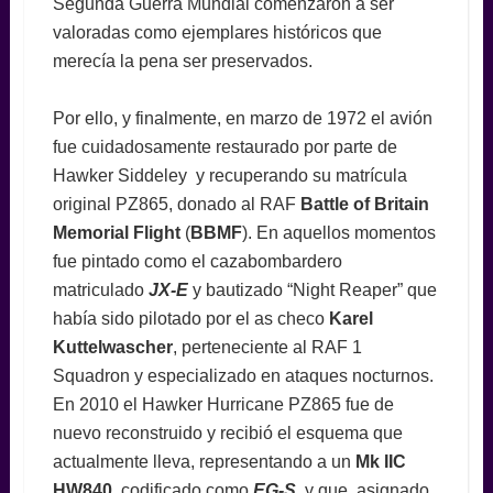
Segunda Guerra Mundial comenzaron a ser
valoradas como ejemplares históricos que
merecía la pena ser preservados.
Por ello, y finalmente, en marzo de 1972 el avión
fue cuidadosamente restaurado por parte de
Hawker Siddeley y recuperando su matrícula
original PZ865, donado al RAF
Battle of Britain
Memorial Flight
(
BBMF
). En aquellos momentos
fue pintado como el cazabombardero
matriculado
JX-E
y bautizado
“Night Reaper” que
había sido pilotado por el as checo
Karel
Kuttelwascher
, perteneciente al RAF 1
Squadron y especializado en ataques nocturnos.
En 2010 el
Hawker Hurricane PZ865 fue de
nuevo reconstruido y recibió el esquema que
actualmente lleva, representando a un
Mk IIC
HW840
, codificado como
EG-S
, y que, asignado