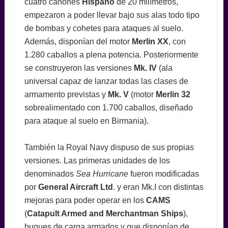
cuatro cañones
Hispano
de 20 milímetros,
empezaron a poder llevar bajo sus alas todo tipo
de bombas y cohetes para ataques al suelo.
Además, disponían del motor
Merlin XX
, con
1.280 caballos a plena potencia. Posteriormente
se construyeron las versiones
Mk. IV
(ala
universal capaz de lanzar todas las clases de
armamento previstas y
Mk. V
(motor
Merlin 32
sobrealimentado con 1.700 caballos, diseñado
para ataque al suelo en Birmania).
También la Royal Navy dispuso de sus propias
versiones. Las primeras unidades de los
denominados
Sea Hurricane
fueron modificadas
por
General Aircraft Ltd
. y eran Mk.I con distintas
mejoras para poder operar en los
CAMS
(
Catapult Armed and Merchantman Ships
),
buques de carga armados y que disponían de