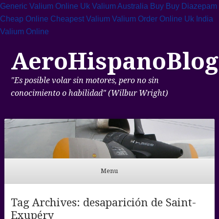
Generic Valium Online Uk
Valium Australia Buy
Buy Diazepam
Cheap Online
Cheapest Valium
Valium Order Online Uk
India
Valium Online
AeroHispanoBlog
"Es posible volar sin motores, pero no sin
conocimiento o habilidad" (Wilbur Wright)
Menu
Skip to content
Tag Archives:
desaparición de Saint-
Exupéry