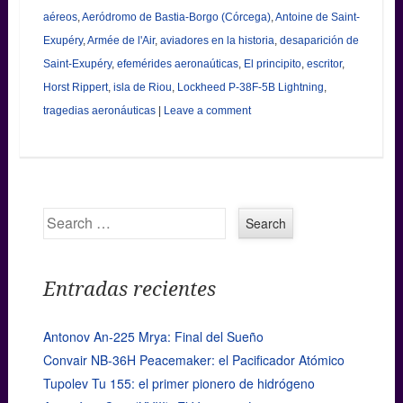
aéreos
,
Aeródromo de Bastia-Borgo (Córcega)
,
Antoine de Saint-
Exupéry
,
Armée de l'Air
,
aviadores en la historia
,
desaparición de
Saint-Exupéry
,
efemérides aeronaúticas
,
El principito
,
escritor
,
Horst Rippert
,
isla de Riou
,
Lockheed P-38F-5B Lightning
,
tragedias aeronáuticas
|
Leave a comment
Search
Entradas recientes
Antonov An-225 Mrya: Final del Sueño
Convair NB-36H Peacemaker: el Pacificador Atómico
Tupolev Tu 155: el primer pionero de hidrógeno