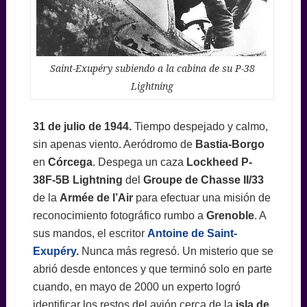
Saint-Exupéry subiendo a la cabina de su P-38
Lightning
31 de julio de 1944.
Tiempo despejado y calmo,
sin apenas viento. Aeródromo de
Bastia-Borgo
en
Córcega
. Despega un caza
Lockheed P-
38F-5B Lightning
del
Groupe de Chasse II/33
de la
Armée de l’Air
para efectuar una misión de
reconocimiento fotográfico rumbo a
Grenoble
. A
sus mandos, el escritor
Antoine de Saint-
Exupéry
.
Nunca más regresó. Un misterio que se
abrió desde entonces y que terminó solo en parte
cuando, en mayo de 2000 un experto logró
identificar los restos del avión cerca de la
isla de