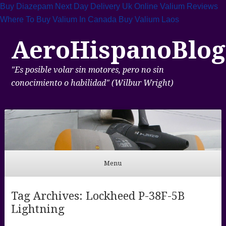
Buy Diazepam Next Day Delivery Uk
Online Valium Reviews
Where To Buy Valium In Canada
Buy Valium Laos
AeroHispanoBlog
"Es posible volar sin motores, pero no sin
conocimiento o habilidad" (Wilbur Wright)
Menu
Skip to content
Tag Archives:
Lockheed P-38F-5B
Lightning