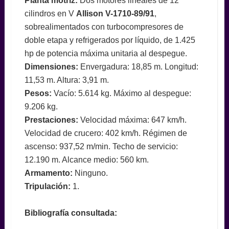
Planta motriz:
Dos motores lineales de 12
cilindros en V
Allison V-1710-89/91
,
sobrealimentados con turbocompresores de
doble etapa y refrigerados por líquido, de 1.425
hp de potencia máxima unitaria al despegue.
Dimensiones:
Envergadura: 18,85 m. Longitud:
11,53 m. Altura: 3,91 m.
Pesos:
Vacío: 5.614 kg. Máximo al despegue:
9.206 kg.
Prestaciones:
Velocidad máxima: 647 km/h.
Velocidad de crucero: 402 km/h. Régimen de
ascenso: 937,52 m/min. Techo de servicio:
12.190 m. Alcance medio: 560 km.
Armamento:
Ninguno.
Tripulación:
1.
Bibliografía consultada: