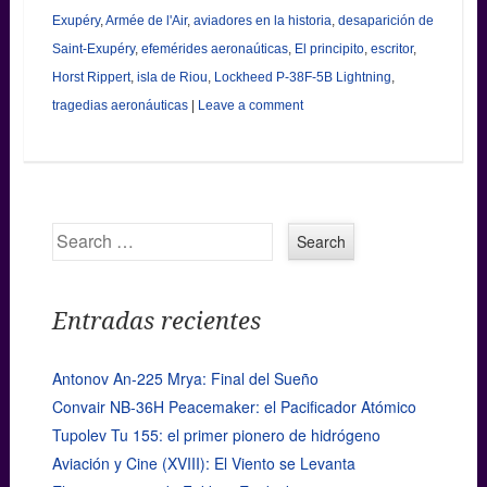
Exupéry
,
Armée de l'Air
,
aviadores en la historia
,
desaparición de
Saint-Exupéry
,
efemérides aeronaúticas
,
El principito
,
escritor
,
Horst Rippert
,
isla de Riou
,
Lockheed P-38F-5B Lightning
,
tragedias aeronáuticas
|
Leave a comment
Search
Entradas recientes
Antonov An-225 Mrya: Final del Sueño
Convair NB-36H Peacemaker: el Pacificador Atómico
Tupolev Tu 155: el primer pionero de hidrógeno
Aviación y Cine (XVIII): El Viento se Levanta