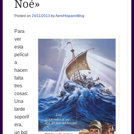
Noé»
Posted on
24/11/2013
by
AeroHispanoBlog
Para
ver
esta
películ
a
hacen
falta
tres
cosas:
Una
tarde
soporíf
era,
un bol