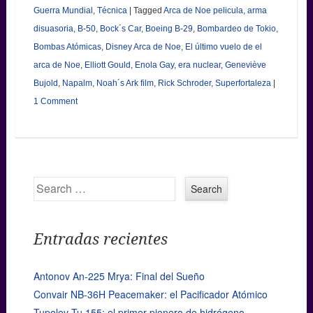
Guerra Mundial
,
Técnica
|
Tagged
Arca de Noe pelicula
,
arma
disuasoria
,
B-50
,
Bock´s Car
,
Boeing B-29
,
Bombardeo de Tokio
,
Bombas Atómicas
,
Disney Arca de Noe
,
El último vuelo de el
arca de Noe
,
Elliott Gould
,
Enola Gay
,
era nuclear
,
Geneviève
Bujold
,
Napalm
,
Noah´s Ark film
,
Rick Schroder
,
Superfortaleza
|
1 Comment
Search
Entradas recientes
Antonov An-225 Mrya: Final del Sueño
Convair NB-36H Peacemaker: el Pacificador Atómico
Tupolev Tu 155: el primer pionero de hidrógeno