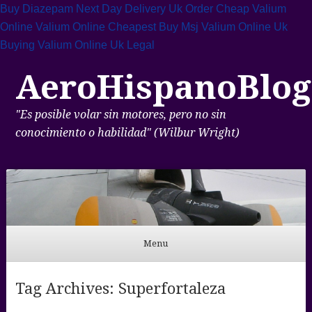
Buy Diazepam Next Day Delivery Uk
Order Cheap Valium
Online
Valium Online Cheapest
Buy Msj Valium Online Uk
Buying Valium Online Uk Legal
AeroHispanoBlog
"Es posible volar sin motores, pero no sin
conocimiento o habilidad" (Wilbur Wright)
Menu
Skip to content
Tag Archives:
Superfortaleza