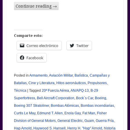
Continue reading
→
Comparte esto:
Correo electrónico
Twitter
Facebook
Posted in
Armamento
,
Aviación Militar
,
Balística
,
Campañas y
Batallas
,
Cine y Literatura
,
Hitos aeronáuticos
,
Propulsores
,
Técnica
|
Tagged
20ª Fuerza Aérea
,
AN/APQ-13
,
B-29
Superfortress
,
Bell Aircraft Corporation
,
Bock´s Car
,
Boeing
,
Boeing 307 Stratoliner
,
Bombas Atómicas
,
Bombas incendiarias
,
Curtis Le May
,
Edmund T. Allen
,
Enola Gay
,
Fat Man
,
Fisher
Division of General Motors
,
General Electric
,
Guam
,
Guerra Fría
,
Hap Arnold
,
Haywood S. Hansell
,
Henry H. "Hap" Arnold
,
historia