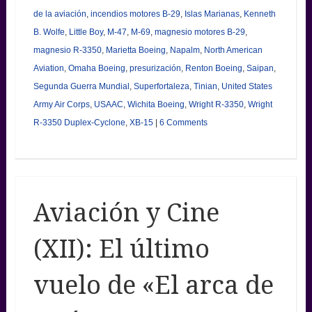
de la aviación
,
incendios motores B-29
,
Islas Marianas
,
Kenneth
B. Wolfe
,
Little Boy
,
M-47
,
M-69
,
magnesio motores B-29
,
magnesio R-3350
,
Marietta Boeing
,
Napalm
,
North American
Aviation
,
Omaha Boeing
,
presurización
,
Renton Boeing
,
Saipan
,
Segunda Guerra Mundial
,
Superfortaleza
,
Tinian
,
United States
Army Air Corps
,
USAAC
,
Wichita Boeing
,
Wright R-3350
,
Wright
R-3350 Duplex-Cyclone
,
XB-15
|
6 Comments
Aviación y Cine
(XII): El último
vuelo de «El arca de