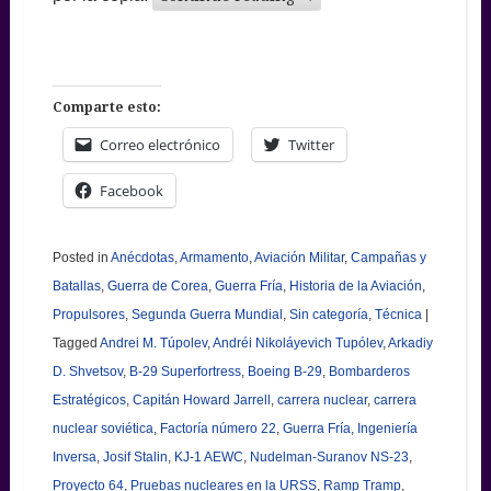
Comparte esto:
Correo electrónico
Twitter
Facebook
Posted in
Anécdotas
,
Armamento
,
Aviación Militar
,
Campañas y
Batallas
,
Guerra de Corea
,
Guerra Fría
,
Historia de la Aviación
,
Propulsores
,
Segunda Guerra Mundial
,
Sin categoría
,
Técnica
|
Tagged
Andrei M. Túpolev
,
Andréi Nikoláyevich Tupólev
,
Arkadiy
D. Shvetsov
,
B-29 Superfortress
,
Boeing B-29
,
Bombarderos
Estratégicos
,
Capitán Howard Jarrell
,
carrera nuclear
,
carrera
nuclear soviética
,
Factoría número 22
,
Guerra Fría
,
Ingeniería
Inversa
,
Josif Stalin
,
KJ-1 AEWC
,
Nudelman-Suranov NS-23
,
Proyecto 64
,
Pruebas nucleares en la URSS
,
Ramp Tramp
,