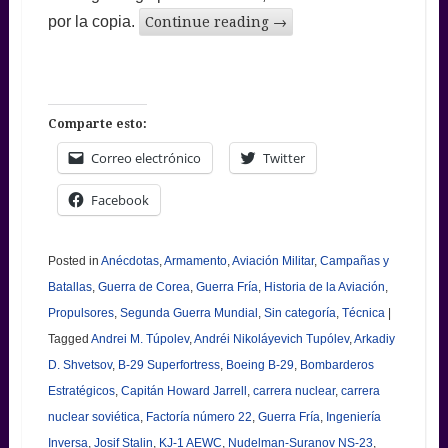
por la copia.
Continue reading
→
Comparte esto:
Correo electrónico
Twitter
Facebook
Posted in
Anécdotas
,
Armamento
,
Aviación Militar
,
Campañas y
Batallas
,
Guerra de Corea
,
Guerra Fría
,
Historia de la Aviación
,
Propulsores
,
Segunda Guerra Mundial
,
Sin categoría
,
Técnica
|
Tagged
Andrei M. Túpolev
,
Andréi Nikoláyevich Tupólev
,
Arkadiy
D. Shvetsov
,
B-29 Superfortress
,
Boeing B-29
,
Bombarderos
Estratégicos
,
Capitán Howard Jarrell
,
carrera nuclear
,
carrera
nuclear soviética
,
Factoría número 22
,
Guerra Fría
,
Ingeniería
Inversa
,
Josif Stalin
,
KJ-1 AEWC
,
Nudelman-Suranov NS-23
,