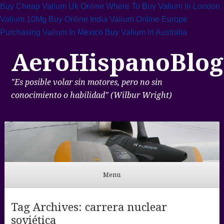
Buy Cheap Valium Uk Online
Where To Buy Valium In London
Valium 10Mg Buy Online India
Valium Online Europe
Purchasing Valium In Mexico
Buy Valium In Australia
AeroHispanoBlog
"Es posible volar sin motores, pero no sin
conocimiento o habilidad" (Wilbur Wright)
Menu
Skip to content
Tag Archives:
carrera nuclear
soviética