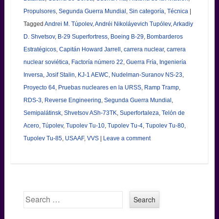
Propulsores
,
Segunda Guerra Mundial
,
Sin categoría
,
Técnica
|
Tagged
Andrei M. Túpolev
,
Andréi Nikoláyevich Tupólev
,
Arkadiy
D. Shvetsov
,
B-29 Superfortress
,
Boeing B-29
,
Bombarderos
Estratégicos
,
Capitán Howard Jarrell
,
carrera nuclear
,
carrera
nuclear soviética
,
Factoría número 22
,
Guerra Fría
,
Ingeniería
Inversa
,
Josif Stalin
,
KJ-1 AEWC
,
Nudelman-Suranov NS-23
,
Proyecto 64
,
Pruebas nucleares en la URSS
,
Ramp Tramp
,
RDS-3
,
Reverse Engineering
,
Segunda Guerra Mundial
,
Semipalátinsk
,
Shvetsov ASh-73TK
,
Superfortaleza
,
Telón de
Acero
,
Túpolev
,
Tupolev Tu-10
,
Tupolev Tu-4
,
Tupolev Tu-80
,
Tupolev Tu-85
,
USAAF
,
VVS
|
Leave a comment
Search