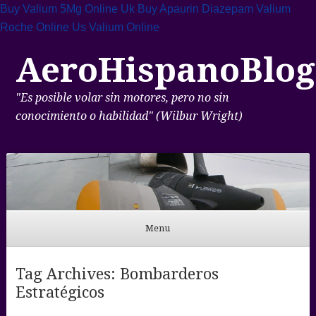
Buy Valium 5Mg Online Uk
Buy Apaurin Diazepam
Valium
Roche Online
Us Valium Online
AeroHispanoBlog
"Es posible volar sin motores, pero no sin
conocimiento o habilidad" (Wilbur Wright)
Menu
Skip to content
Tag Archives:
Bombarderos
Estratégicos