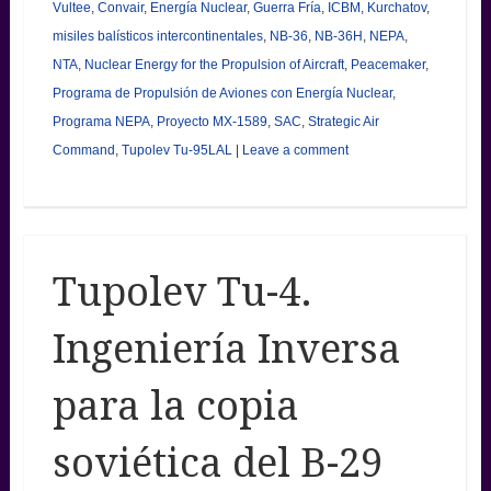
Vultee
,
Convair
,
Energía Nuclear
,
Guerra Fría
,
ICBM
,
Kurchatov
,
misiles balísticos intercontinentales
,
NB-36
,
NB-36H
,
NEPA
,
NTA
,
Nuclear Energy for the Propulsion of Aircraft
,
Peacemaker
,
Programa de Propulsión de Aviones con Energía Nuclear
,
Programa NEPA
,
Proyecto MX-1589
,
SAC
,
Strategic Air
Command
,
Tupolev Tu-95LAL
|
Leave a comment
Tupolev Tu-4.
Ingeniería Inversa
para la copia
soviética del B-29