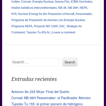
Vultee
,
Convair
,
Energía Nuclear
,
Guerra Fría
,
ICBM
,
Kurchatov
,
misiles balísticos intercontinentales
,
NB-36
,
NB-36H
,
NEPA
,
NTA
,
Nuclear Energy for the Propulsion of Aircraft
,
Peacemaker
,
Programa de Propulsión de Aviones con Energía Nuclear
,
Programa NEPA
,
Proyecto MX-1589
,
SAC
,
Strategic Air
Command
,
Tupolev Tu-95LAL
|
Leave a comment
Search
Entradas recientes
Antonov An-225 Mrya: Final del Sueño
Convair NB-36H Peacemaker: el Pacificador Atómico
Tupolev Tu 155: el primer pionero de hidrógeno