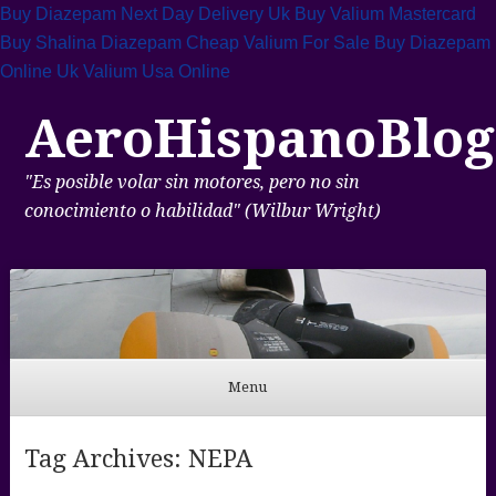
Buy Diazepam Next Day Delivery Uk
Buy Valium Mastercard
Buy Shalina Diazepam
Cheap Valium For Sale
Buy Diazepam
Online Uk
Valium Usa Online
AeroHispanoBlog
"Es posible volar sin motores, pero no sin
conocimiento o habilidad" (Wilbur Wright)
Menu
Skip to content
Tag Archives:
NEPA