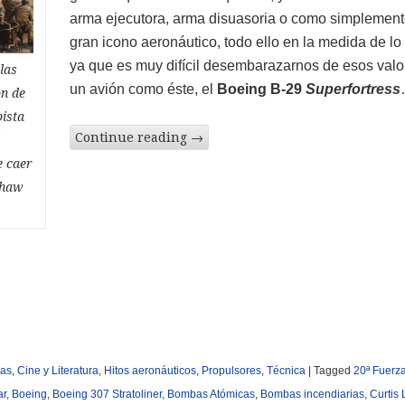
arma ejecutora, arma disuasoria o como simplement
gran icono aeronáutico, todo ello en la medida de lo 
ya que es muy difícil desembarazarnos de esos valo
las
un avión como éste, el
Boeing B-29
Superfortress
ón de
pista
Continue reading
→
l
e caer
Shaw
las
,
Cine y Literatura
,
Hitos aeronáuticos
,
Propulsores
,
Técnica
|
Tagged
20ª Fuerz
ar
,
Boeing
,
Boeing 307 Stratoliner
,
Bombas Atómicas
,
Bombas incendiarias
,
Curtis