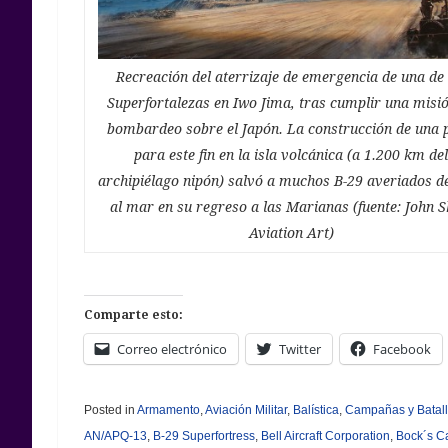
Recreación del aterrizaje de emergencia de una de 
Superfortalezas en Iwo Jima, tras cumplir una misi
bombardeo sobre el Japón. La construcción de una 
para este fin en la isla volcánica (a 1.200 km de
archipiélago nipón) salvó a muchos B-29 averiados d
al mar en su regreso a las Marianas (fuente: John 
Aviation Art)
Comparte esto:
Correo electrónico
Twitter
Facebook
Posted in
Armamento
,
Aviación Militar
,
Balística
,
Campañas y Batal
AN/APQ-13
,
B-29 Superfortress
,
Bell Aircraft Corporation
,
Bock´s C