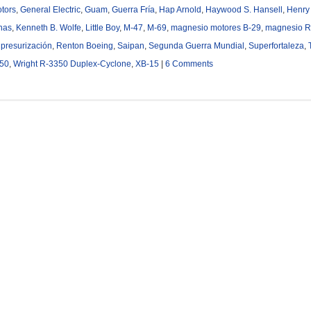
otors
,
General Electric
,
Guam
,
Guerra Fría
,
Hap Arnold
,
Haywood S. Hansell
,
Henry
anas
,
Kenneth B. Wolfe
,
Little Boy
,
M-47
,
M-69
,
magnesio motores B-29
,
magnesio R
,
presurización
,
Renton Boeing
,
Saipan
,
Segunda Guerra Mundial
,
Superfortaleza
,
350
,
Wright R-3350 Duplex-Cyclone
,
XB-15
|
6 Comments