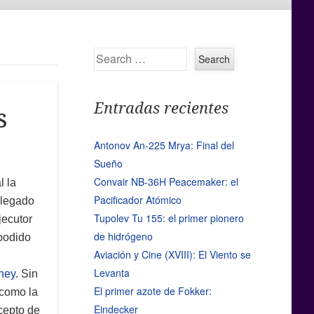
Search
Entradas recientes
s
Antonov An-225 Mrya: Final del
Sueño
Convair NB-36H Peacemaker: el
l la
Pacificador Atómico
y legado
Tupolev Tu 155: el primer pionero
jecutor
de hidrógeno
podido
Aviación y Cine (XVIII): El Viento se
Levanta
ney
. Sin
El primer azote de Fokker:
 como la
Eindecker
cepto de