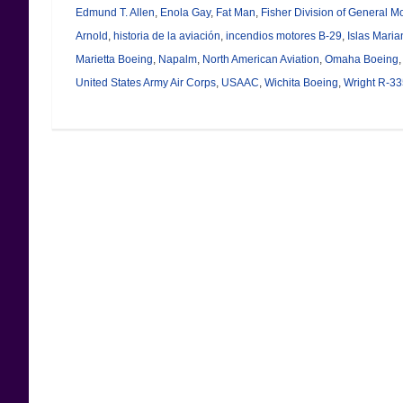
Edmund T. Allen
,
Enola Gay
,
Fat Man
,
Fisher Division of General M
Arnold
,
historia de la aviación
,
incendios motores B-29
,
Islas Mari
Marietta Boeing
,
Napalm
,
North American Aviation
,
Omaha Boeing
United States Army Air Corps
,
USAAC
,
Wichita Boeing
,
Wright R-3