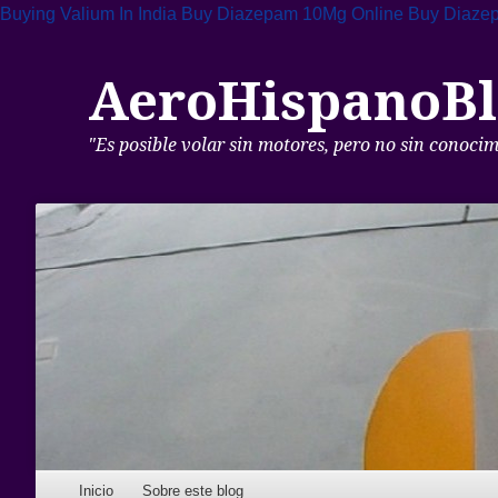
Buying Valium In India
Buy Diazepam 10Mg Online
Buy Diazep
AeroHispanoBl
"Es posible volar sin motores, pero no sin conoci
Skip to content
Inicio
Sobre este blog