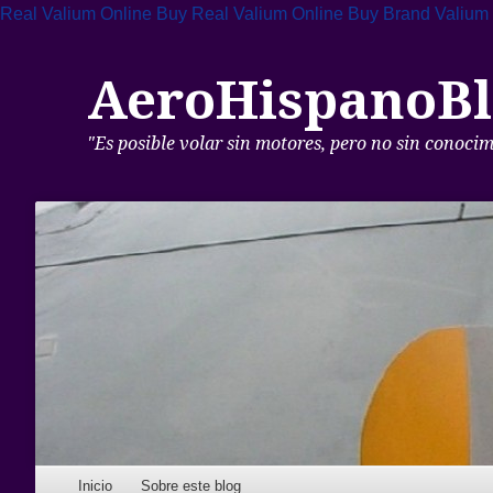
Real Valium Online
Buy Real Valium Online
Buy Brand Valium
AeroHispanoBl
"Es posible volar sin motores, pero no sin conoci
Skip to content
Inicio
Sobre este blog