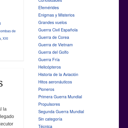
Curiosidades
Efemérides
Enigmas y Misterios
Grandes vuelos
l
Guerra Civil Española
bombas de
Guerra de Corea
a
,
XXI
Guerra de Vietnam
Guerra del Golfo
Guerra Fría
Helicópteros
Historia de la Aviación
s
Hitos aeronáuticos
Pioneros
Primera Guerra Mundial
Propulsores
l la
Segunda Guerra Mundial
y legado
Sin categoría
jecutor
Técnica