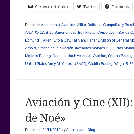
Correo electrónico
Twitter
Facebook
Posted in
Armamento
,
Aviación Militar
,
Balística
,
Campañas y Batal
AN/APQ-13
,
B-29 Superfortress
,
Bell Aircraft Corporation
,
Bock´s C
Edmund T. Allen
,
Enola Gay
,
Fat Man
,
Fisher Division of General M
Arnold
,
historia de la aviación
,
incendios motores B-29
,
Islas Mari
Marietta Boeing
,
Napalm
,
North American Aviation
,
Omaha Boeing
United States Army Air Corps
,
USAAC
,
Wichita Boeing
,
Wright R-3
Aviación y Cine (XII)
de Noé»
Posted on
24/11/2013
by
AeroHispanoBlog