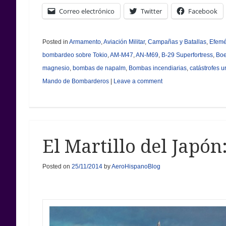
Correo electrónico
Twitter
Facebook
Posted in
Armamento
,
Aviación Militar
,
Campañas y Batallas
,
Efemé
bombardeo sobre Tokio
,
AM-M47
,
AN-M69
,
B-29 Superfortress
,
Boe
magnesio
,
bombas de napalm
,
Bombas incendiarias
,
catástrofes 
Mando de Bombarderos
|
Leave a comment
El Martillo del Japón
Posted on
25/11/2014
by
AeroHispanoBlog