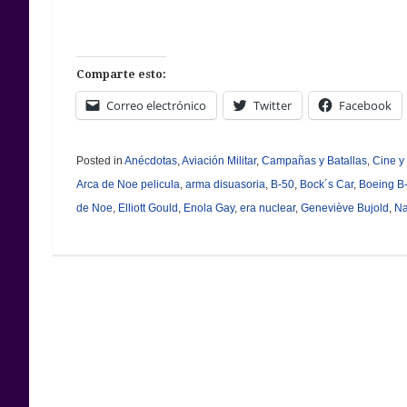
Comparte esto:
Correo electrónico
Twitter
Facebook
Posted in
Anécdotas
,
Aviación Militar
,
Campañas y Batallas
,
Cine y 
Arca de Noe pelicula
,
arma disuasoria
,
B-50
,
Bock´s Car
,
Boeing B
de Noe
,
Elliott Gould
,
Enola Gay
,
era nuclear
,
Geneviève Bujold
,
N