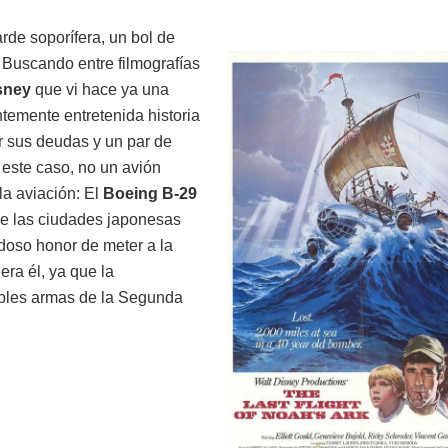
arde soporífera, un bol de
 Buscando entre filmografías
sney
que vi hace ya una
ntemente entretenida historia
r sus deudas y un par de
 este caso, no un avión
la aviación: El
Boeing B-29
 de las ciudades japonesas
udoso honor de meter a la
era él, ya que la
bles armas de la Segunda