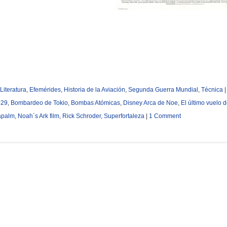
Literatura
,
Efemérides
,
Historia de la Aviación
,
Segunda Guerra Mundial
,
Técnica
-29
,
Bombardeo de Tokio
,
Bombas Atómicas
,
Disney Arca de Noe
,
El último vuelo d
apalm
,
Noah´s Ark film
,
Rick Schroder
,
Superfortaleza
|
1 Comment