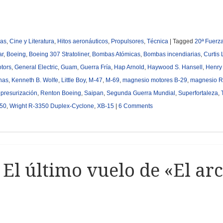
las
,
Cine y Literatura
,
Hitos aeronáuticos
,
Propulsores
,
Técnica
|
Tagged
20ª Fuerz
ar
,
Boeing
,
Boeing 307 Stratoliner
,
Bombas Atómicas
,
Bombas incendiarias
,
Curtis
otors
,
General Electric
,
Guam
,
Guerra Fría
,
Hap Arnold
,
Haywood S. Hansell
,
Henry
anas
,
Kenneth B. Wolfe
,
Little Boy
,
M-47
,
M-69
,
magnesio motores B-29
,
magnesio R
,
presurización
,
Renton Boeing
,
Saipan
,
Segunda Guerra Mundial
,
Superfortaleza
,
350
,
Wright R-3350 Duplex-Cyclone
,
XB-15
|
6 Comments
: El último vuelo de «El ar