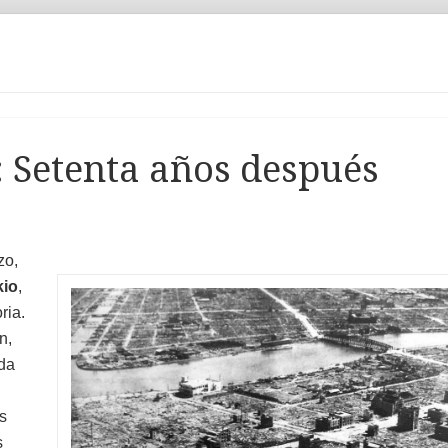
 Setenta años después
zo,
kio
,
ria.
n,
ada
s
s