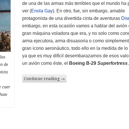
de una de las armas más terribles que el mundo ha 
ver (
Enola Gay
). En otro, fue, sin embargo, amable
protagonista de una divertida cinta de aventuras
Dis
embargo, en esta ocasión vamos a hablar del avión
gran máquina voladora que era, y no solo como con
arma ejecutora, arma disuasoria o como simplement
gran icono aeronáutico, todo ello en la medida de lo 
ya que es muy difícil desembarazarnos de esos valo
las
un avión como éste, el
Boeing B-29
Superfortress
ón de
pista
Continue reading
→
l
e caer
Shaw