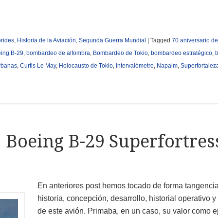
rides
,
Historia de la Aviación
,
Segunda Guerra Mundial
|
Tagged
70 aniversario de
ing B-29
,
bombardeo de alfombra
,
Bombardeo de Tokio
,
bombardeo estratégico
,
urbanas
,
Curtis Le May
,
Holocausto de Tokio
,
intervalómetro
,
Napalm
,
Superfortalez
: Boeing B-29 Superfortres
En anteriores post hemos tocado de forma tangencia
historia, concepción, desarrollo, historial operativo 
de este avión. Primaba, en un caso, su valor como e