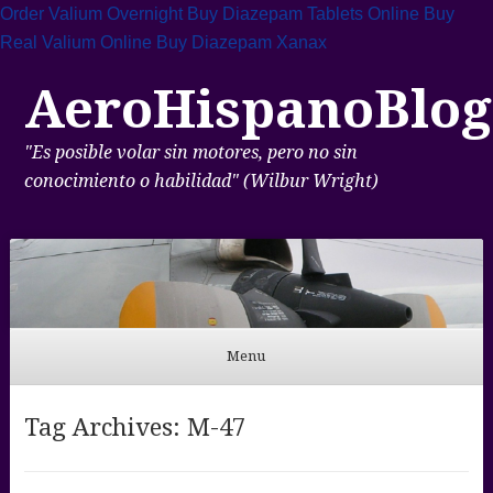
Order Valium Overnight
Buy Diazepam Tablets Online
Buy
Real Valium Online
Buy Diazepam Xanax
AeroHispanoBlog
"Es posible volar sin motores, pero no sin
conocimiento o habilidad" (Wilbur Wright)
Menu
Skip to content
Tag Archives:
M-47