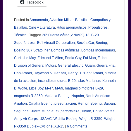
Facebook
Posted in
Armamento
,
Aviación Militar
,
Balística
,
Campañas y
Batallas
,
Cine y Literatura
,
Hitos aeronáuticos
,
Propulsores
,
Técnica
|
Tagged
20ª Fuerza Aérea
,
AN/APQ-13
,
B-29
Superfortress
,
Bell Aircraft Corporation
,
Bock´s Car
,
Boeing
,
Boeing 307 Stratoliner
,
Bombas Atómicas
,
Bombas incendiarias
,
Curtis Le May
,
Edmund T. Allen
,
Enola Gay
,
Fat Man
,
Fisher
Division of General Motors
,
General Electric
,
Guam
,
Guerra Fría
,
Hap Arnold
,
Haywood S. Hansell
,
Henry H. "Hap" Arnold
,
historia
de la aviación
,
incendios motores B-29
,
Islas Marianas
,
Kenneth
B. Wolfe
,
Little Boy
,
M-47
,
M-69
,
magnesio motores B-29
,
magnesio R-3350
,
Marietta Boeing
,
Napalm
,
North American
Aviation
,
Omaha Boeing
,
presurización
,
Renton Boeing
,
Saipan
,
Segunda Guerra Mundial
,
Superfortaleza
,
Tinian
,
United States
Army Air Corps
,
USAAC
,
Wichita Boeing
,
Wright R-3350
,
Wright
R-3350 Duplex-Cyclone
,
XB-15
|
6 Comments