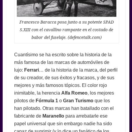
Francesco Baracca posa junto a su potente SPAD
S.XIII con el cavallino rampante en el costado de
babor del fuselaje. (defencetalk.com)
Cuantísimo se ha escrito sobre la historia de la
más famosa de las marcas de automóviles de
lujo:
Ferrari
… de la historia de la marca, del perfil
de su creador, de sus éxitos y fracasos, y de sus
mejores y más famosos tópicos. El color rojo
inimitable, la herencia
Alfa Romeo
, los mejores
pilotos de
Fórmula 1
o
Gran Turismo
que los
han pilotado. Otras marcas han batallado con el
fabricante de
Maranello
para arrebatarle ese
papel universal que sin embargo nadie ha sido
capaz de suprimir (y lo dice un fanático de los