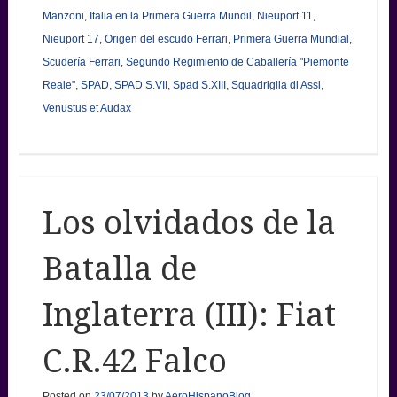
Manzoni
,
Italia en la Primera Guerra Mundil
,
Nieuport 11
,
Nieuport 17
,
Origen del escudo Ferrari
,
Primera Guerra Mundial
,
Scudería Ferrari
,
Segundo Regimiento de Caballería "Piemonte
Reale"
,
SPAD
,
SPAD S.VII
,
Spad S.XIII
,
Squadriglia di Assi
,
Venustus et Audax
Los olvidados de la
Batalla de
Inglaterra (III): Fiat
C.R.42 Falco
Posted on
23/07/2013
by
AeroHispanoBlog