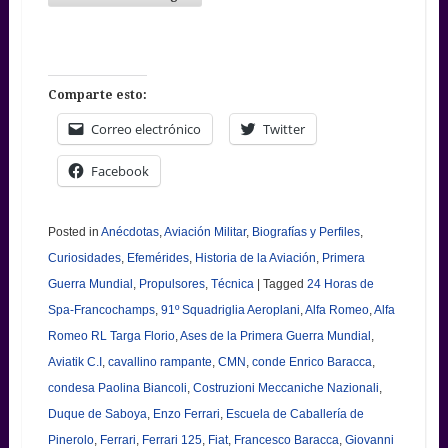
Comparte esto:
Correo electrónico
Twitter
Facebook
Posted in
Anécdotas
,
Aviación Militar
,
Biografías y Perfiles
,
Curiosidades
,
Efemérides
,
Historia de la Aviación
,
Primera
Guerra Mundial
,
Propulsores
,
Técnica
|
Tagged
24 Horas de
Spa-Francochamps
,
91º Squadriglia Aeroplani
,
Alfa Romeo
,
Alfa
Romeo RL Targa Florio
,
Ases de la Primera Guerra Mundial
,
Aviatik C.I
,
cavallino rampante
,
CMN
,
conde Enrico Baracca
,
condesa Paolina Biancoli
,
Costruzioni Meccaniche Nazionali
,
Duque de Saboya
,
Enzo Ferrari
,
Escuela de Caballería de
Pinerolo
,
Ferrari
,
Ferrari 125
,
Fiat
,
Francesco Baracca
,
Giovanni