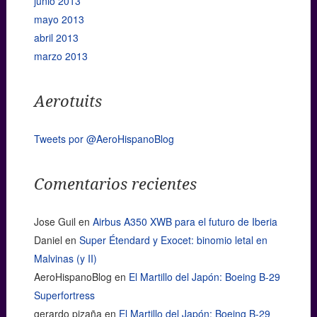
junio 2013
mayo 2013
abril 2013
marzo 2013
Aerotuits
Tweets por @AeroHispanoBlog
Comentarios recientes
Jose Guil
en
Airbus A350 XWB para el futuro de Iberia
Daniel
en
Super Étendard y Exocet: binomio letal en
Malvinas (y II)
AeroHispanoBlog
en
El Martillo del Japón: Boeing B-29
Superfortress
gerardo pizaña
en
El Martillo del Japón: Boeing B-29