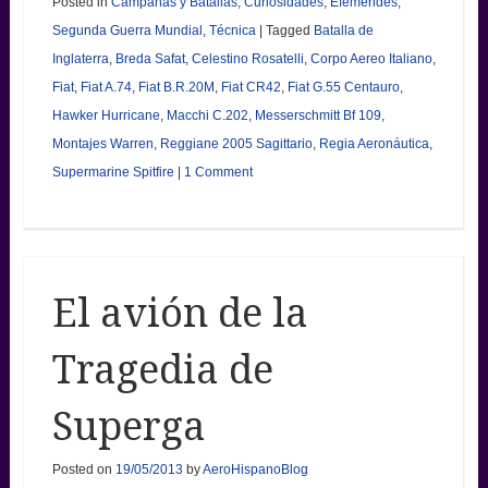
Posted in
Campañas y Batallas
,
Curiosidades
,
Efemérides
,
Segunda Guerra Mundial
,
Técnica
|
Tagged
Batalla de
Inglaterra
,
Breda Safat
,
Celestino Rosatelli
,
Corpo Aereo Italiano
,
Fiat
,
Fiat A.74
,
Fiat B.R.20M
,
Fiat CR42
,
Fiat G.55 Centauro
,
Hawker Hurricane
,
Macchi C.202
,
Messerschmitt Bf 109
,
Montajes Warren
,
Reggiane 2005 Sagittario
,
Regia Aeronáutica
,
Supermarine Spitfire
|
1 Comment
El avión de la
Tragedia de
Superga
Posted on
19/05/2013
by
AeroHispanoBlog