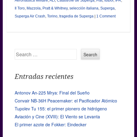
Aeronautica Militare
,
ALI
,
Catástrofe de Superga
,
Fiat
,
fútbol
,
IFR
,
Il Toro
,
Mazzola
,
Pratt & Whitney
,
selección italiana
,
Superga
,
Superga Air Crash
,
Torino
,
tragedia de Superga
|
1 Comment
Search
Entradas recientes
Antonov An-225 Mrya: Final del Sueño
Convair NB-36H Peacemaker: el Pacificador Atómico
Tupolev Tu 155: el primer pionero de hidrógeno
Aviación y Cine (XVIII): El Viento se Levanta
El primer azote de Fokker: Eindecker