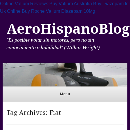
Online Valium Reviews
Buy Valium Australia
Buy Diazepam In
Uk Online
Buy Roche Valium Diazepam 10Mg
AeroHispanoBlog
"Es posible volar sin motores, pero no sin
conocimiento o habilidad" (Wilbur Wright)
Menu
Skip to content
Tag Archives:
Fiat