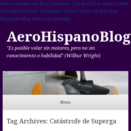
Valium Mastercard
Buy Diazepam Cheap Online
Valium Order
Overnight Delivery
Diazepam Valium Online Uk
Buy Daz
Diazepam
Buy Valium In Australia
AeroHispanoBlog
"Es posible volar sin motores, pero no sin
conocimiento o habilidad" (Wilbur Wright)
Menu
Skip to content
Tag Archives:
Catástrofe de Superga