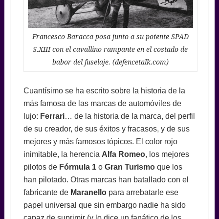
Francesco Baracca posa junto a su potente SPAD
S.XIII con el cavallino rampante en el costado de
babor del fuselaje. (defencetalk.com)
Cuantísimo se ha escrito sobre la historia de la
más famosa de las marcas de automóviles de
lujo:
Ferrari
… de la historia de la marca, del perfil
de su creador, de sus éxitos y fracasos, y de sus
mejores y más famosos tópicos. El color rojo
inimitable, la herencia
Alfa Romeo
, los mejores
pilotos de
Fórmula 1
o
Gran Turismo
que los
han pilotado. Otras marcas han batallado con el
fabricante de
Maranello
para arrebatarle ese
papel universal que sin embargo nadie ha sido
capaz de suprimir (y lo dice un fanático de los