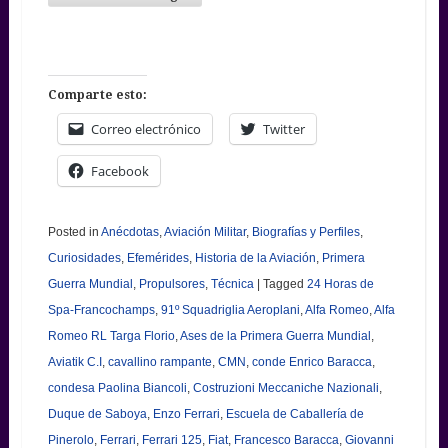
Comparte esto:
Correo electrónico
Twitter
Facebook
Posted in
Anécdotas
,
Aviación Militar
,
Biografías y Perfiles
,
Curiosidades
,
Efemérides
,
Historia de la Aviación
,
Primera
Guerra Mundial
,
Propulsores
,
Técnica
|
Tagged
24 Horas de
Spa-Francochamps
,
91º Squadriglia Aeroplani
,
Alfa Romeo
,
Alfa
Romeo RL Targa Florio
,
Ases de la Primera Guerra Mundial
,
Aviatik C.I
,
cavallino rampante
,
CMN
,
conde Enrico Baracca
,
condesa Paolina Biancoli
,
Costruzioni Meccaniche Nazionali
,
Duque de Saboya
,
Enzo Ferrari
,
Escuela de Caballería de
Pinerolo
,
Ferrari
,
Ferrari 125
,
Fiat
,
Francesco Baracca
,
Giovanni