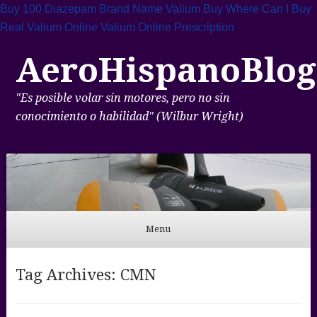
Buy 100 Diazepam
Brand Name Valium Buy
Where Can I Buy
Real Valium Online
Valium Online Prescription
AeroHispanoBlog
"Es posible volar sin motores, pero no sin
conocimiento o habilidad" (Wilbur Wright)
Menu
Skip to content
Tag Archives:
CMN