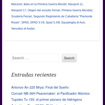
Manzoni
,
Italia en la Primera Guerra Mundil
,
Nieuport 11
,
Nieuport 17
,
Origen del escudo Ferrari
,
Primera Guerra Mundial
,
Scudería Ferrari
,
Segundo Regimiento de Caballería "Piemonte
Reale"
,
SPAD
,
SPAD S.VII
,
Spad S.XIII
,
Squadriglia di Assi
,
Venustus et Audax
Search
Entradas recientes
Antonov An-225 Mrya: Final del Sueño
Convair NB-36H Peacemaker: el Pacificador Atómico
Tupolev Tu 155: el primer pionero de hidrógeno