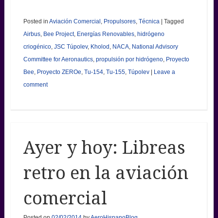
Posted in
Aviación Comercial
,
Propulsores
,
Técnica
|
Tagged
Airbus
,
Bee Project
,
Energías Renovables
,
hidrógeno
criogénico
,
JSC Túpolev
,
Kholod
,
NACA
,
National Advisory
Committee for Aeronautics
,
propulsión por hidrógeno
,
Proyecto
Bee
,
Proyecto ZEROe
,
Tu-154
,
Tu-155
,
Túpolev
|
Leave a
comment
Ayer y hoy: Libreas
retro en la aviación
comercial
Posted on
02/02/2014
by
AeroHispanoBlog