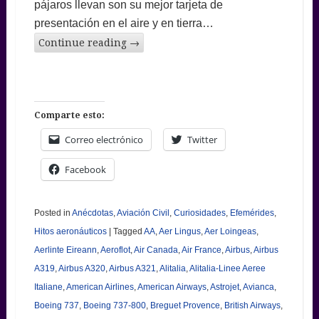
pájaros llevan son su mejor tarjeta de
presentación en el aire y en tierra…
Continue reading
→
Comparte esto:
Correo electrónico
Twitter
Facebook
Posted in
Anécdotas
,
Aviación Civil
,
Curiosidades
,
Efemérides
,
Hitos aeronáuticos
|
Tagged
AA
,
Aer Lingus
,
Aer Loingeas
,
Aerlinte Eireann
,
Aeroflot
,
Air Canada
,
Air France
,
Airbus
,
Airbus
A319
,
Airbus A320
,
Airbus A321
,
Alitalia
,
Alitalia-Linee Aeree
Italiane
,
American Airlines
,
American Airways
,
Astrojet
,
Avianca
,
Boeing 737
,
Boeing 737-800
,
Breguet Provence
,
British Airways
,