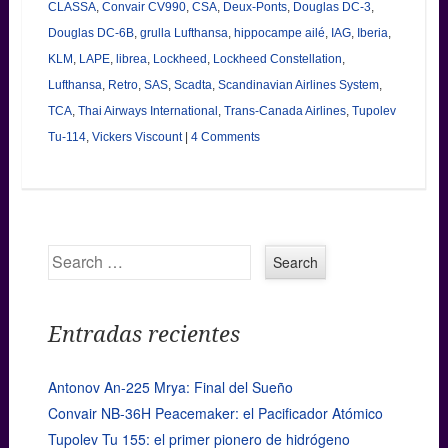
CLASSA
,
Convair CV990
,
CSA
,
Deux-Ponts
,
Douglas DC-3
,
Douglas DC-6B
,
grulla Lufthansa
,
hippocampe ailé
,
IAG
,
Iberia
,
KLM
,
LAPE
,
librea
,
Lockheed
,
Lockheed Constellation
,
Lufthansa
,
Retro
,
SAS
,
Scadta
,
Scandinavian Airlines System
,
TCA
,
Thai Airways International
,
Trans-Canada Airlines
,
Tupolev
Tu-114
,
Vickers Viscount
|
4 Comments
Search
Entradas recientes
Antonov An-225 Mrya: Final del Sueño
Convair NB-36H Peacemaker: el Pacificador Atómico
Tupolev Tu 155: el primer pionero de hidrógeno