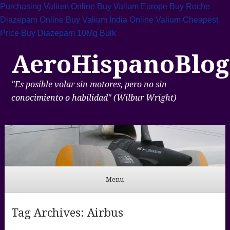
Purchasing Valium Online
Buy Valium Europe
Buy Roche
Diazepam Online
Buy Valium India Online
Valium Cheapest
Price
Buy Diazepam 10Mg Bulk
AeroHispanoBlog
"Es posible volar sin motores, pero no sin
conocimiento o habilidad" (Wilbur Wright)
Menu
Skip to content
Tag Archives:
Airbus