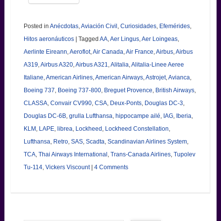
Posted in
Anécdotas
,
Aviación Civil
,
Curiosidades
,
Efemérides
,
Hitos aeronáuticos
|
Tagged
AA
,
Aer Lingus
,
Aer Loingeas
,
Aerlinte Eireann
,
Aeroflot
,
Air Canada
,
Air France
,
Airbus
,
Airbus
A319
,
Airbus A320
,
Airbus A321
,
Alitalia
,
Alitalia-Linee Aeree
Italiane
,
American Airlines
,
American Airways
,
Astrojet
,
Avianca
,
Boeing 737
,
Boeing 737-800
,
Breguet Provence
,
British Airways
,
CLASSA
,
Convair CV990
,
CSA
,
Deux-Ponts
,
Douglas DC-3
,
Douglas DC-6B
,
grulla Lufthansa
,
hippocampe ailé
,
IAG
,
Iberia
,
KLM
,
LAPE
,
librea
,
Lockheed
,
Lockheed Constellation
,
Lufthansa
,
Retro
,
SAS
,
Scadta
,
Scandinavian Airlines System
,
TCA
,
Thai Airways International
,
Trans-Canada Airlines
,
Tupolev
Tu-114
,
Vickers Viscount
|
4 Comments