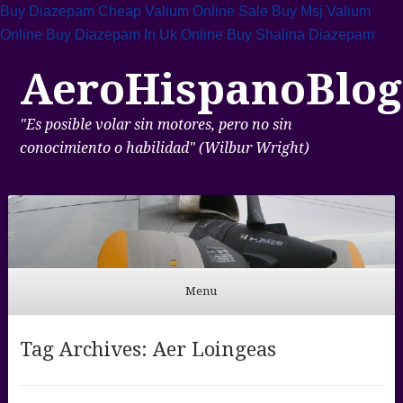
Buy Diazepam Cheap
Valium Online Sale
Buy Msj Valium
Online
Buy Diazepam In Uk Online
Buy Shalina Diazepam
AeroHispanoBlog
"Es posible volar sin motores, pero no sin
conocimiento o habilidad" (Wilbur Wright)
Menu
Skip to content
Tag Archives:
Aer Loingeas