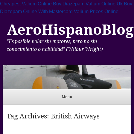
Cheapest Valium Online Buy
Diazepam Valium Online Uk
Buy
Diazepam Online With Mastercard
Valium Prices Online
AeroHispanoBlog
"Es posible volar sin motores, pero no sin
conocimiento o habilidad" (Wilbur Wright)
Menu
Skip to content
Tag Archives:
British Airways