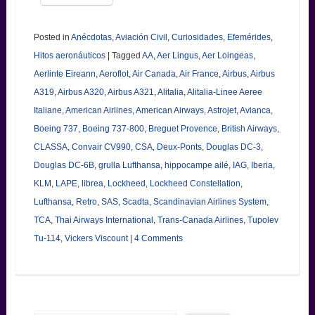
Posted in
Anécdotas
,
Aviación Civil
,
Curiosidades
,
Efemérides
,
Hitos aeronáuticos
|
Tagged
AA
,
Aer Lingus
,
Aer Loingeas
,
Aerlinte Eireann
,
Aeroflot
,
Air Canada
,
Air France
,
Airbus
,
Airbus
A319
,
Airbus A320
,
Airbus A321
,
Alitalia
,
Alitalia-Linee Aeree
Italiane
,
American Airlines
,
American Airways
,
Astrojet
,
Avianca
,
Boeing 737
,
Boeing 737-800
,
Breguet Provence
,
British Airways
,
CLASSA
,
Convair CV990
,
CSA
,
Deux-Ponts
,
Douglas DC-3
,
Douglas DC-6B
,
grulla Lufthansa
,
hippocampe ailé
,
IAG
,
Iberia
,
KLM
,
LAPE
,
librea
,
Lockheed
,
Lockheed Constellation
,
Lufthansa
,
Retro
,
SAS
,
Scadta
,
Scandinavian Airlines System
,
TCA
,
Thai Airways International
,
Trans-Canada Airlines
,
Tupolev
Tu-114
,
Vickers Viscount
|
4 Comments