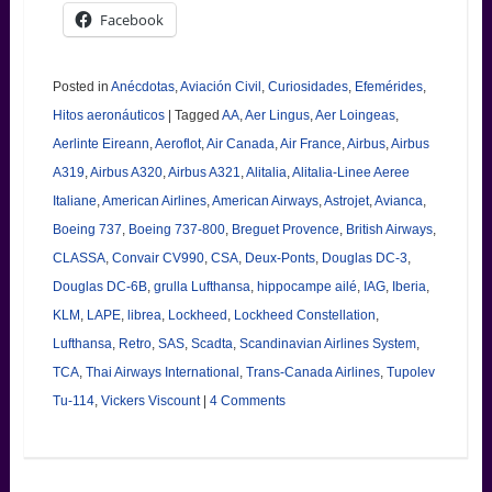
Facebook
Posted in
Anécdotas
,
Aviación Civil
,
Curiosidades
,
Efemérides
,
Hitos aeronáuticos
|
Tagged
AA
,
Aer Lingus
,
Aer Loingeas
,
Aerlinte Eireann
,
Aeroflot
,
Air Canada
,
Air France
,
Airbus
,
Airbus
A319
,
Airbus A320
,
Airbus A321
,
Alitalia
,
Alitalia-Linee Aeree
Italiane
,
American Airlines
,
American Airways
,
Astrojet
,
Avianca
,
Boeing 737
,
Boeing 737-800
,
Breguet Provence
,
British Airways
,
CLASSA
,
Convair CV990
,
CSA
,
Deux-Ponts
,
Douglas DC-3
,
Douglas DC-6B
,
grulla Lufthansa
,
hippocampe ailé
,
IAG
,
Iberia
,
KLM
,
LAPE
,
librea
,
Lockheed
,
Lockheed Constellation
,
Lufthansa
,
Retro
,
SAS
,
Scadta
,
Scandinavian Airlines System
,
TCA
,
Thai Airways International
,
Trans-Canada Airlines
,
Tupolev
Tu-114
,
Vickers Viscount
|
4 Comments