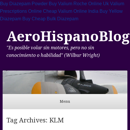
Buy Diazepam Powder
Buy Valium Roche Online Uk
Valium
Prescriptions Online
Cheap Valium Online India
Buy Yellow
Diazepam
Buy Cheap Bulk Diazepam
AeroHispanoBlog
"Es posible volar sin motores, pero no sin
conocimiento o habilidad" (Wilbur Wright)
Menu
Skip to content
Tag Archives:
KLM