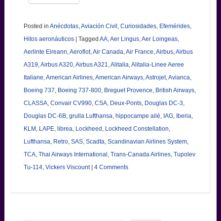
Posted in
Anécdotas
,
Aviación Civil
,
Curiosidades
,
Efemérides
,
Hitos aeronáuticos
|
Tagged
AA
,
Aer Lingus
,
Aer Loingeas
,
Aerlinte Eireann
,
Aeroflot
,
Air Canada
,
Air France
,
Airbus
,
Airbus
A319
,
Airbus A320
,
Airbus A321
,
Alitalia
,
Alitalia-Linee Aeree
Italiane
,
American Airlines
,
American Airways
,
Astrojet
,
Avianca
,
Boeing 737
,
Boeing 737-800
,
Breguet Provence
,
British Airways
,
CLASSA
,
Convair CV990
,
CSA
,
Deux-Ponts
,
Douglas DC-3
,
Douglas DC-6B
,
grulla Lufthansa
,
hippocampe ailé
,
IAG
,
Iberia
,
KLM
,
LAPE
,
librea
,
Lockheed
,
Lockheed Constellation
,
Lufthansa
,
Retro
,
SAS
,
Scadta
,
Scandinavian Airlines System
,
TCA
,
Thai Airways International
,
Trans-Canada Airlines
,
Tupolev
Tu-114
,
Vickers Viscount
|
4 Comments