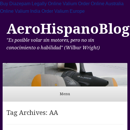
Buy Diazepam Legally Online
Valium Order Online Australia
Online Valium India
Order Valium Europe
AeroHispanoBlog
"Es posible volar sin motores, pero no sin
conocimiento o habilidad" (Wilbur Wright)
Menu
Skip to content
Tag Archives:
AA