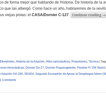
os de forma mejor que hablando de Historia. De historia de la a
rco que las albergó. Como hace un año, hablaremos de la sevil
us viejas pistas: el
CASA/Dornier C-127
.
Continue reading
→
Efemérides
,
Historia de la Aviación
,
Hitos aeronáuticos
,
Propulsores
,
Técnica
|
Tag
iones Aeronáuticas
,
Dornier Do-27
,
Dornier Flugzeugwerke
,
Fieseler Fi 156 Storch
,
 Aviación HA-200
,
SEADA
,
Segundo Escuadrón de Apoyo al Despliegue Aéreo (
1 Comments