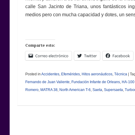
calle San Jacinto de Triana, unos fantásticos i
medios pero con mucha capacidad y dotes, un sen
Comparte esto:
Correo electrónico
Twitter
Facebook
Posted in
Accidentes
,
Efemérides
,
Hitos aeronáuticos
,
Técnica
|
Ta
Fernando de Juan Valiente
,
Fundación Infante de Orleans
,
HA-100 
Romero
,
MATRA 38
,
North American T-6
,
Saeta
,
Supersaeta
,
Turbo