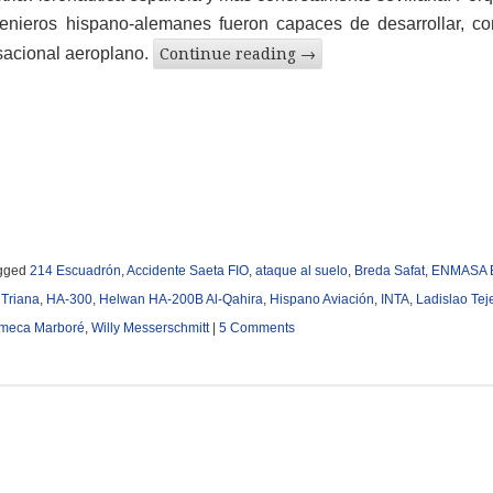
ngenieros hispano-alemanes fueron capaces de desarrollar, c
sacional aeroplano.
Continue reading
→
gged
214 Escuadrón
,
Accidente Saeta FIO
,
ataque al suelo
,
Breda Safat
,
ENMASA 
Triana
,
HA-300
,
Helwan HA-200B Al-Qahira
,
Hispano Aviación
,
INTA
,
Ladislao Tej
meca Marboré
,
Willy Messerschmitt
|
5 Comments