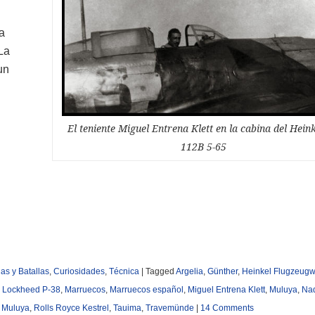
a
 La
 un
El teniente Miguel Entrena Klett en la cabina del Hein
112B 5-65
s y Batallas
,
Curiosidades
,
Técnica
|
Tagged
Argelia
,
Günther
,
Heinkel Flugzeug
,
Lockheed P-38
,
Marruecos
,
Marruecos español
,
Miguel Entrena Klett
,
Muluya
,
Na
 Muluya
,
Rolls Royce Kestrel
,
Tauima
,
Travemünde
|
14 Comments