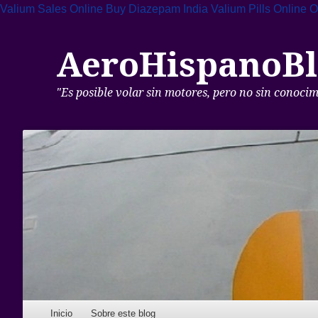
Valium Sales Online
Buy Diazepam India
Valium Pills Online
O
AeroHispanoBl
"Es posible volar sin motores, pero no sin conoci
Skip to content
Inicio
Sobre este blog