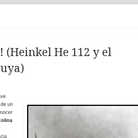
 (Heinkel He 112 y el
luya)
ave
a de un
onocer
Colina
y
cia