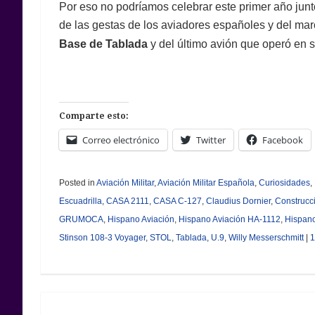
Por eso no podríamos celebrar este primer año junt
de las gestas de los aviadores españoles y del ma
Base de Tablada
y del último avión que operó en s
Comparte esto:
Correo electrónico
Twitter
Facebook
Posted in
Aviación Militar
,
Aviación Militar Española
,
Curiosidades
,
Escuadrilla
,
CASA 2111
,
CASA C-127
,
Claudius Dornier
,
Construcc
GRUMOCA
,
Hispano Aviación
,
Hispano Aviación HA-1112
,
Hispano
Stinson 108-3 Voyager
,
STOL
,
Tablada
,
U.9
,
Willy Messerschmitt
|
1