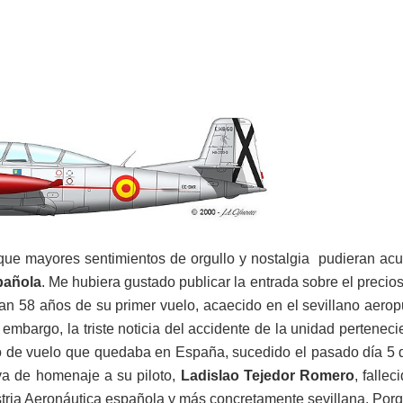
que mayores sentimientos de orgullo y nostalgia pudieran ac
pañola
. Me hubiera gustado publicar la entrada sobre el precio
n 58 años de su primer vuelo, acaecido en el sevillano aerop
mbargo, la triste noticia del accidente de la unidad pertenecie
do de vuelo que quedaba en España, sucedido el pasado día 5
rva de homenaje a su piloto,
Ladislao Tejedor Romero
, fallec
ustria Aeronáutica española y más concretamente sevillana. Por