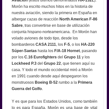
Aviación
(estos últimos denominados
HA-132L
).
Morón ha escrito muchos hitos en la historia de
nuestra aviación, siendo la primera en España en
albergar cazas de reacción
North American F-86
Sabre
, tras convertirse en base de utilización
conjunta hispano-norteamericana. En Morón han
volado aviones de todo tipo, desde los
bombarderos
CASA 2111
, los
F-5
, o los
HA-220
Súper-Saetas
hasta los
F/A-18
Hornet
, pasando
por los
C.16 Eurofighters
del
Grupo 11
y los
Lockheed P.3
del
Grupo 22
, que tienen aquí su
casa. Y todo el mundo occidental miró a Morón
en 1991 cuando desde aquí despegaron los
monstruosos
Boeing B-52
rumbo a la
Primera
Guerra del Golfo
.
Y es que para los Estados Unidos, como también
lo es para España, Morón es una base de vital