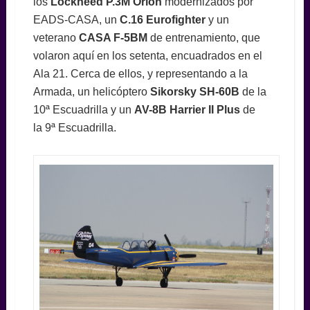
los
Lockheed P.3M Orion
modernizados por
EADS-CASA, un
C.16 Eurofighter
y un
veterano
CASA F-5BM
de entrenamiento, que
volaron aquí en los setenta, encuadrados en el
Ala 21. Cerca de ellos, y representando a la
Armada, un helicóptero
Sikorsky SH-60B
de la
10ª Escuadrilla y un
AV-8B Harrier II Plus
de
la 9ª Escuadrilla.