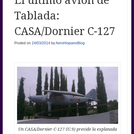
El último avión de
Tablada:
CASA/Dornier C-127
Posted on
24/03/2014
by
AeroHispanoBlog
Un CASA/Dornier C-127 (U.9) preside la explanada