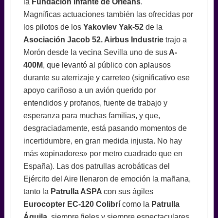
la
Fundación Infante de Orleans
.
Magníficas actuaciones también las ofrecidas por
los pilotos de los
Yakovlev Yak-52
de la
Asociación Jacob 52. Airbus Industrie
trajo a
Morón desde la vecina Sevilla uno de sus
A-
400M
, que levantó al público con aplausos
durante su aterrizaje y carreteo (significativo ese
apoyo cariñoso a un avión querido por
entendidos y profanos, fuente de trabajo y
esperanza para muchas familias, y que,
desgraciadamente, está pasando momentos de
incertidumbre, en gran medida injusta. No hay
más «opinadores» por metro cuadrado que en
España). Las dos patrullas acrobáticas del
Ejército del Aire llenaron de emoción la mañana,
tanto la
Patrulla ASPA
con sus ágiles
Eurocopter EC-120 Colibrí
como la
Patrulla
Águila
, siempre fieles y siempre espectaculares