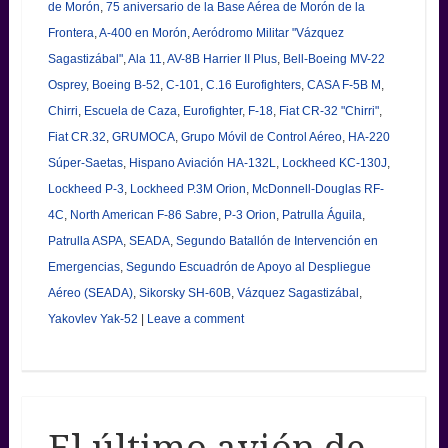
de Morón
,
75 aniversario de la Base Aérea de Morón de la
Frontera
,
A-400 en Morón
,
Aeródromo Militar "Vázquez
Sagastizábal"
,
Ala 11
,
AV-8B Harrier II Plus
,
Bell-Boeing MV-22
Osprey
,
Boeing B-52
,
C-101
,
C.16 Eurofighters
,
CASA F-5B M
,
Chirri
,
Escuela de Caza
,
Eurofighter
,
F-18
,
Fiat CR-32 "Chirri"
,
Fiat CR.32
,
GRUMOCA
,
Grupo Móvil de Control Aéreo
,
HA-220
Súper-Saetas
,
Hispano Aviación HA-132L
,
Lockheed KC-130J
,
Lockheed P-3
,
Lockheed P.3M Orion
,
McDonnell-Douglas RF-
4C
,
North American F-86 Sabre
,
P-3 Orion
,
Patrulla Águila
,
Patrulla ASPA
,
SEADA
,
Segundo Batallón de Intervención en
Emergencias
,
Segundo Escuadrón de Apoyo al Despliegue
Aéreo (SEADA)
,
Sikorsky SH-60B
,
Vázquez Sagastizábal
,
Yakovlev Yak-52
|
Leave a comment