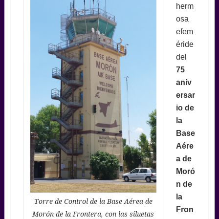
herm
osa
efem
éride
del
75
aniv
ersar
io de
la
Base
Aére
a de
Moró
n de
la
Torre de Control de la Base Aérea de
Fron
Morón de la Frontera, con las siluetas