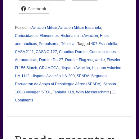
Facebook
Posted in
Aviación Militar
,
Aviación Militar Española
,
Curiosidades
,
Efemérides
,
Historia de la Aviación
,
Hitos
aeronáuticos
,
Propulsores
,
Técnica
|
Tagged
407 Escuadrilla
,
CASA 2111
,
CASA C-127
,
Claudius Dornier
,
Construcciones
Aeronáuticas
,
Dornier Do-27
,
Dornier Flugzeugwerke
,
Fieseler
Fi 156 Storch
,
GRUMOCA
,
Hispano Aviación
,
Hispano Aviación
HA-1112
,
Hispano Aviación HA-200
,
SEADA
,
Segundo
Escuadrón de Apoyo al Despliegue Aéreo (SEADA)
,
Stinson
108-3 Voyager
,
STOL
,
Tablada
,
U.9
,
Willy Messerschmitt
|
11
Comments