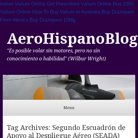
Indian Valium Online
Get Prescribed Valium Online
Buy 1000
Valium Online
How To Buy Valium In Australia
Buy Diazepam
From Mexico
Buy Diazepam 10Mg
AeroHispanoBlog
"Es posible volar sin motores, pero no sin
conocimiento o habilidad" (Wilbur Wright)
Menu
Skip to content
Tag Archives:
Segundo Escuadrón de
Apoyo al Despliegue Aéreo (SEADA)