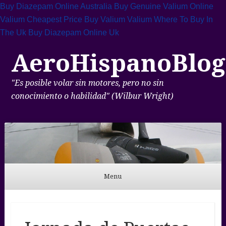
Buy Diazepam Online Australia
Buy Genuine Valium Online
Valium Cheapest Price
Buy Valium
Valium Where To Buy In
The Uk
Buy Diazepam Online Uk
AeroHispanoBlog
"Es posible volar sin motores, pero no sin
conocimiento o habilidad" (Wilbur Wright)
Menu
Skip to content