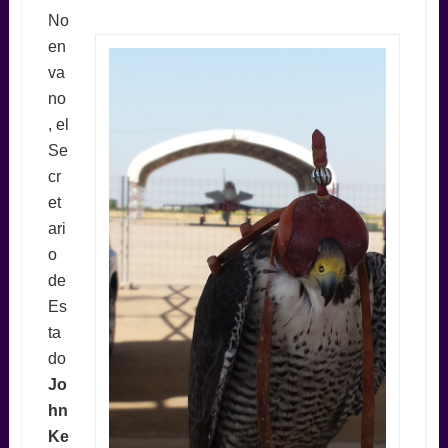
No
en
va
no
, el
Se
cr
et
ari
o
de
Es
ta
do
Jo
hn
Ke