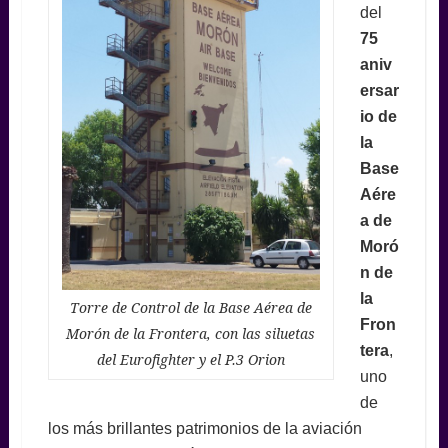
del
75
aniv
ersar
io de
la
Base
Aére
a de
Moró
n de
la
Torre de Control de la Base Aérea de
Fron
Morón de la Frontera, con las siluetas
tera
,
del Eurofighter y el P.3 Orion
uno
de
los más brillantes patrimonios de la aviación