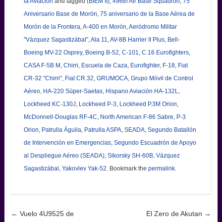
la Aviación
and tagged
(BIEM II)
,
496th Air Base Squadron
,
75
Aniversario Base de Morón
,
75 aniversario de la Base Aérea de
Morón de la Frontera
,
A-400 en Morón
,
Aeródromo Militar
"Vázquez Sagastizábal"
,
Ala 11
,
AV-8B Harrier II Plus
,
Bell-
Boeing MV-22 Osprey
,
Boeing B-52
,
C-101
,
C.16 Eurofighters
,
CASA F-5B M
,
Chirri
,
Escuela de Caza
,
Eurofighter
,
F-18
,
Fiat
CR-32 "Chirri"
,
Fiat CR.32
,
GRUMOCA
,
Grupo Móvil de Control
Aéreo
,
HA-220 Súper-Saetas
,
Hispano Aviación HA-132L
,
Lockheed KC-130J
,
Lockheed P-3
,
Lockheed P.3M Orion
,
McDonnell-Douglas RF-4C
,
North American F-86 Sabre
,
P-3
Orion
,
Patrulla Águila
,
Patrulla ASPA
,
SEADA
,
Segundo Batallón
de Intervención en Emergencias
,
Segundo Escuadrón de Apoyo
al Despliegue Aéreo (SEADA)
,
Sikorsky SH-60B
,
Vázquez
Sagastizábal
,
Yakovlev Yak-52
. Bookmark the
permalink
.
Post navigation
←
Vuelo 4U9525 de
El Zero de Akutan
→