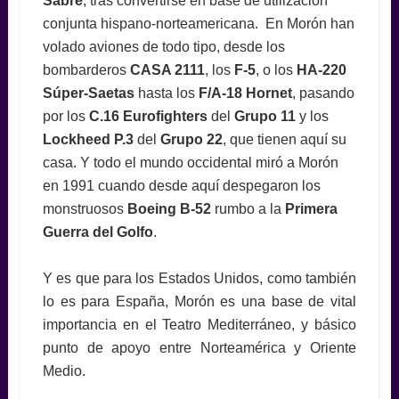
Sabre
, tras convertirse en base de utilización
conjunta hispano-norteamericana. En Morón han
volado aviones de todo tipo, desde los
bombarderos
CASA 2111
, los
F-5
, o los
HA-220
Súper-Saetas
hasta los
F/A-18
Hornet
, pasando
por los
C.16 Eurofighters
del
Grupo 11
y los
Lockheed P.3
del
Grupo 22
, que tienen aquí su
casa. Y todo el mundo occidental miró a Morón
en 1991 cuando desde aquí despegaron los
monstruosos
Boeing B-52
rumbo a la
Primera
Guerra del Golfo
.
Y es que para los Estados Unidos, como también
lo es para España, Morón es una base de vital
importancia en el Teatro Mediterráneo, y básico
punto de apoyo entre Norteamérica y Oriente
Medio.