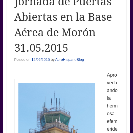
Jornada de Puertas
Abiertas en la Base
Aérea de Morón
31.05.2015
Posted on
12/06/2015
by
AeroHispanoBlog
Apro
vech
ando
la
herm
osa
efem
éride