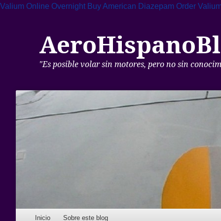
Valium Online Overnight
Buy American Diazepam
Order Valium
AeroHispanoBl
"Es posible volar sin motores, pero no sin conoci
Skip to content
Inicio
Sobre este blog