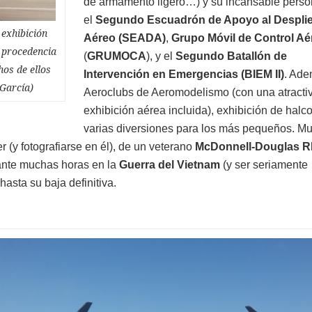
de armamento ligero…) y su incansable perso
el
Segundo Escuadrón de Apoyo al Despli
 exhibición
Aéreo
(SEADA)
,
Grupo Móvil de Control Aé
e procedencia
(
GRUMOCA
), y el
Segundo Batallón de
hos de ellos
Intervención en Emergencias (BIEM II)
. Ade
 García)
Aeroclubs de Aeromodelismo (con una atracti
exhibición aérea incluida), exhibición de halc
varias diversiones para los más pequeños. M
r (y fotografiarse en él), de un veterano
McDonnell-Douglas R
rante muchas horas en la
Guerra del Vietnam
(y ser seriamente
hasta su baja definitiva.