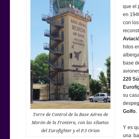
que el 
en 1940
con lo
reconst
Aviaci
hitos e
alberg
base d
avione
220 Sú
Eurofi
su cas
despeg
Golfo
.
Torre de Control de la Base Aérea de
Morón de la Frontera, con las siluetas
Y es q
del Eurofighter y el P.3 Orion
una ba