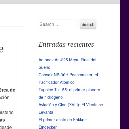
Search
Entradas recientes
e
Antonov An-225 Mrya: Final del
Sueño
Convair NB-36H Peacemaker: el
Pacificador Atómico
Tupolev Tu 155: el primer pionero
érea de
de hidrógeno
ación
Aviación y Cine (XVIII): El Viento se
Levanta
isterio
El primer azote de Fokker:
las
Eindecker
 desde