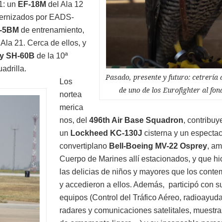
1: un
EF-18M
del Ala 12
ernizados por EADS-
-5BM
de entrenamiento,
Ala 21. Cerca de ellos, y
ky SH-60B
de la 10ª
adrilla.
Pasado, presente y futuro: cetrería 
Los
de uno de los Eurofighter al fon
nortea
merica
nos, del
496th Air Base Squadron
, contribu
un
Lockheed KC-130J
cisterna y un espectac
convertiplano
Bell-Boeing MV-22 Osprey
, am
Cuerpo de Marines allí estacionados, y que hi
las delicias de niños y mayores que los conte
y accedieron a ellos. Además, participó con s
equipos (Control del Tráfico Aéreo, radioayuda
radares y comunicaciones satelitales, muestra