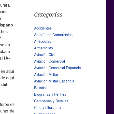
urara
pada
Categorías
n
ispano
Accidentes
uchos
Aerolíneas Comerciales
n
Anécdotas
rse en
Armamento
volado
Aviación Civil
os
HA-
Aviación Comercial
Aviación Comercial Española
nen aquí
Aviación Militar
sde aquí
Aviación Militar Española
 del
Balística
Biografías y Perfiles
Campañas y Batallas
Morón es
Cine y Literatura
punto de