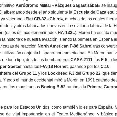
primitivo
Aeródromo Militar «Vázquez Sagastizábal»
se inaug
, albergando desde el año siguiente la
Escuela de Caza
equi
s ya veteranos
Fiat CR-32 «Chirri»
,
muchos de los cuales fuero
ruidos, y otros fabricados nuevos en la sevillana fábrica de la
H
ón
(estos últimos denominados
HA-132L
). Morón ha escrito m
n la historia de nuestra aviación, siendo la primera en España e
ar cazas de reacción
North American F-86 Sabre
, tras converti
e utilización conjunta hispano-norteamericana. En Morón han 
s de todo tipo, desde los bombarderos
CASA 2111
, los
F-5
, o l
per-Saetas
hasta los
F/A-18
Hornet
, pasando por los
C.16
ghters
del
Grupo 11
y los
Lockheed P.3
del
Grupo 22
, que tie
a. Y todo el mundo occidental miró a Morón en 1991 cuando de
aron los monstruosos
Boeing B-52
rumbo a la
Primera Guerra
ue para los Estados Unidos, como también lo es para España, 
se de vital importancia en el Teatro Mediterráneo, y básico 