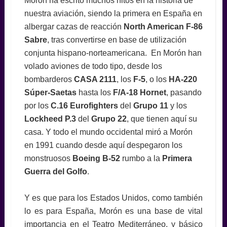
Morón ha escrito muchos hitos en la historia de
nuestra aviación, siendo la primera en España en
albergar cazas de reacción
North American F-86
Sabre
, tras convertirse en base de utilización
conjunta hispano-norteamericana. En Morón han
volado aviones de todo tipo, desde los
bombarderos
CASA 2111
, los
F-5
, o los
HA-220
Súper-Saetas
hasta los
F/A-18
Hornet
, pasando
por los
C.16 Eurofighters
del
Grupo 11
y los
Lockheed P.3
del
Grupo 22
, que tienen aquí su
casa. Y todo el mundo occidental miró a Morón
en 1991 cuando desde aquí despegaron los
monstruosos
Boeing B-52
rumbo a la
Primera
Guerra del Golfo
.
Y es que para los Estados Unidos, como también
lo es para España, Morón es una base de vital
importancia en el Teatro Mediterráneo, y básico