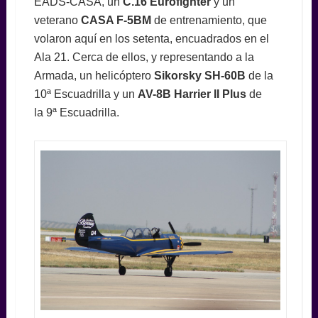
EADS-CASA, un
C.16 Eurofighter
y un
veterano
CASA F-5BM
de entrenamiento, que
volaron aquí en los setenta, encuadrados en el
Ala 21. Cerca de ellos, y representando a la
Armada, un helicóptero
Sikorsky SH-60B
de la
10ª Escuadrilla y un
AV-8B Harrier II Plus
de
la 9ª Escuadrilla.