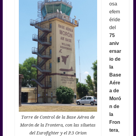
osa
efem
éride
del
75
aniv
ersar
io de
la
Base
Aére
a de
Moró
n de
la
Torre de Control de la Base Aérea de
Fron
Morón de la Frontera, con las siluetas
tera
,
del Eurofighter y el P.3 Orion