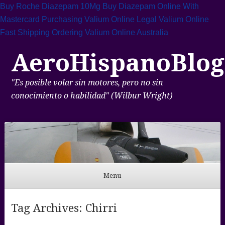
Buy Roche Diazepam 10Mg
Buy Diazepam Online With
Mastercard
Purchasing Valium Online Legal
Valium Online
Fast Shipping
Ordering Valium Online Australia
AeroHispanoBlog
"Es posible volar sin motores, pero no sin
conocimiento o habilidad" (Wilbur Wright)
Menu
Skip to content
Tag Archives:
Chirri