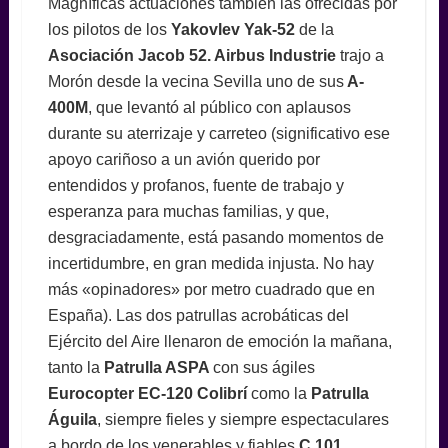
Magníficas actuaciones también las ofrecidas por
los pilotos de los
Yakovlev Yak-52
de la
Asociación Jacob 52. Airbus Industrie
trajo a
Morón desde la vecina Sevilla uno de sus
A-
400M
, que levantó al público con aplausos
durante su aterrizaje y carreteo (significativo ese
apoyo cariñoso a un avión querido por
entendidos y profanos, fuente de trabajo y
esperanza para muchas familias, y que,
desgraciadamente, está pasando momentos de
incertidumbre, en gran medida injusta. No hay
más «opinadores» por metro cuadrado que en
España). Las dos patrullas acrobáticas del
Ejército del Aire llenaron de emoción la mañana,
tanto la
Patrulla ASPA
con sus ágiles
Eurocopter EC-120 Colibrí
como la
Patrulla
Águila
, siempre fieles y siempre espectaculares
a bordo de los venerables y fiables
C.101
.