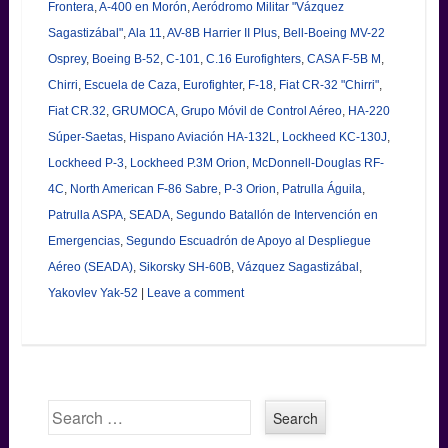
Frontera
,
A-400 en Morón
,
Aeródromo Militar "Vázquez
Sagastizábal"
,
Ala 11
,
AV-8B Harrier II Plus
,
Bell-Boeing MV-22
Osprey
,
Boeing B-52
,
C-101
,
C.16 Eurofighters
,
CASA F-5B M
,
Chirri
,
Escuela de Caza
,
Eurofighter
,
F-18
,
Fiat CR-32 "Chirri"
,
Fiat CR.32
,
GRUMOCA
,
Grupo Móvil de Control Aéreo
,
HA-220
Súper-Saetas
,
Hispano Aviación HA-132L
,
Lockheed KC-130J
,
Lockheed P-3
,
Lockheed P.3M Orion
,
McDonnell-Douglas RF-
4C
,
North American F-86 Sabre
,
P-3 Orion
,
Patrulla Águila
,
Patrulla ASPA
,
SEADA
,
Segundo Batallón de Intervención en
Emergencias
,
Segundo Escuadrón de Apoyo al Despliegue
Aéreo (SEADA)
,
Sikorsky SH-60B
,
Vázquez Sagastizábal
,
Yakovlev Yak-52
|
Leave a comment
Search