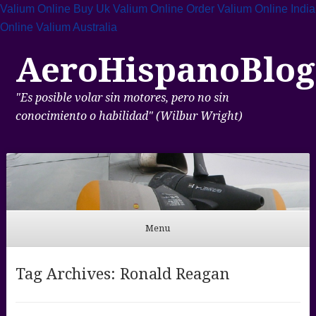
Valium Online Buy Uk
Valium Online
Order Valium Online India
Online Valium Australia
AeroHispanoBlog
"Es posible volar sin motores, pero no sin
conocimiento o habilidad" (Wilbur Wright)
Menu
Skip to content
Tag Archives:
Ronald Reagan