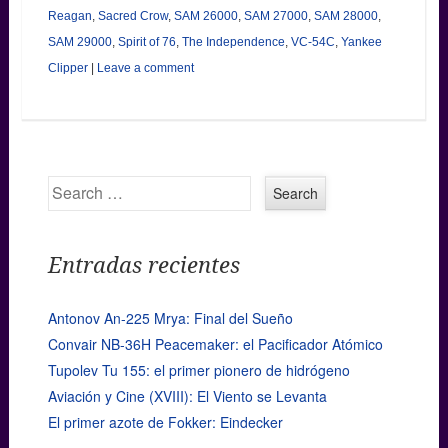
Reagan
,
Sacred Crow
,
SAM 26000
,
SAM 27000
,
SAM 28000
,
SAM 29000
,
Spirit of 76
,
The Independence
,
VC-54C
,
Yankee
Clipper
|
Leave a comment
Search
Entradas recientes
Antonov An-225 Mrya: Final del Sueño
Convair NB-36H Peacemaker: el Pacificador Atómico
Tupolev Tu 155: el primer pionero de hidrógeno
Aviación y Cine (XVIII): El Viento se Levanta
El primer azote de Fokker: Eindecker