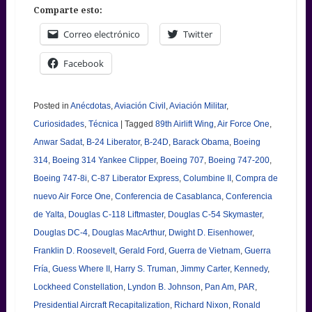
Comparte esto:
Correo electrónico
Twitter
Facebook
Posted in
Anécdotas
,
Aviación Civil
,
Aviación Militar
,
Curiosidades
,
Técnica
|
Tagged
89th Airlift Wing
,
Air Force One
,
Anwar Sadat
,
B-24 Liberator
,
B-24D
,
Barack Obama
,
Boeing
314
,
Boeing 314 Yankee Clipper
,
Boeing 707
,
Boeing 747-200
,
Boeing 747-8i
,
C-87 Liberator Express
,
Columbine II
,
Compra de
nuevo Air Force One
,
Conferencia de Casablanca
,
Conferencia
de Yalta
,
Douglas C-118 Liftmaster
,
Douglas C-54 Skymaster
,
Douglas DC-4
,
Douglas MacArthur
,
Dwight D. Eisenhower
,
Franklin D. Roosevelt
,
Gerald Ford
,
Guerra de Vietnam
,
Guerra
Fría
,
Guess Where II
,
Harry S. Truman
,
Jimmy Carter
,
Kennedy
,
Lockheed Constellation
,
Lyndon B. Johnson
,
Pan Am
,
PAR
,
Presidential Aircraft Recapitalization
,
Richard Nixon
,
Ronald