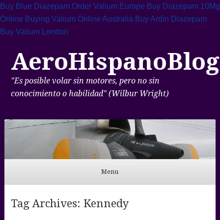
Buy Blue Diazepam
Order Valium Europe
Buy Diazepam 10Mg
Online
Buying Valium Online Australia
Buy Ardin Diazepam
Buy Valium London
AeroHispanoBlog
"Es posible volar sin motores, pero no sin
conocimiento o habilidad" (Wilbur Wright)
Menu
Skip to content
Tag Archives:
Kennedy