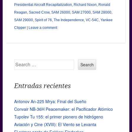
Presidential Aircraft Recapitalization
,
Richard Nixon
,
Ronald
Reagan
,
Sacred Crow
,
SAM 26000
,
SAM 27000
,
SAM 28000
,
SAM 29000
,
Spirit of 76
,
The Independence
,
VC-54C
,
Yankee
Clipper
|
Leave a comment
Search
Entradas recientes
Antonov An-225 Mrya: Final del Sueño
Convair NB-36H Peacemaker: el Pacificador Atómico
Tupolev Tu 155: el primer pionero de hidrógeno
Aviación y Cine (XVIII): El Viento se Levanta