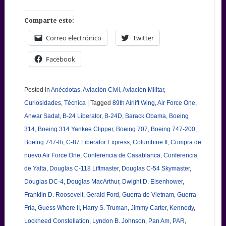
Comparte esto:
Correo electrónico
Twitter
Facebook
Posted in
Anécdotas
,
Aviación Civil
,
Aviación Militar
,
Curiosidades
,
Técnica
|
Tagged
89th Airlift Wing
,
Air Force One
,
Anwar Sadat
,
B-24 Liberator
,
B-24D
,
Barack Obama
,
Boeing
314
,
Boeing 314 Yankee Clipper
,
Boeing 707
,
Boeing 747-200
,
Boeing 747-8i
,
C-87 Liberator Express
,
Columbine II
,
Compra de
nuevo Air Force One
,
Conferencia de Casablanca
,
Conferencia
de Yalta
,
Douglas C-118 Liftmaster
,
Douglas C-54 Skymaster
,
Douglas DC-4
,
Douglas MacArthur
,
Dwight D. Eisenhower
,
Franklin D. Roosevelt
,
Gerald Ford
,
Guerra de Vietnam
,
Guerra
Fría
,
Guess Where II
,
Harry S. Truman
,
Jimmy Carter
,
Kennedy
,
Lockheed Constellation
,
Lyndon B. Johnson
,
Pan Am
,
PAR
,