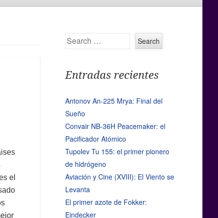
Search
Entradas recientes
Antonov An-225 Mrya: Final del
Sueño
Convair NB-36H Peacemaker: el
Pacificador Atómico
Tupolev Tu 155: el primer pionero
aises
de hidrógeno
s
Aviación y Cine (XVIII): El Viento se
es el
Levanta
asado
El primer azote de Fokker:
os
Eindecker
ejor