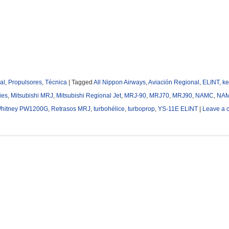
al
,
Propulsores
,
Técnica
|
Tagged
All Nippon Airways
,
Aviación Regional
,
ELINT
,
ke
ies
,
Mitsubishi MRJ
,
Mitsubishi Regional Jet
,
MRJ-90
,
MRJ70
,
MRJ90
,
NAMC
,
NAM
 Whitney PW1200G
,
Retrasos MRJ
,
turbohélice
,
turboprop
,
YS-11E ELINT
|
Leave a 