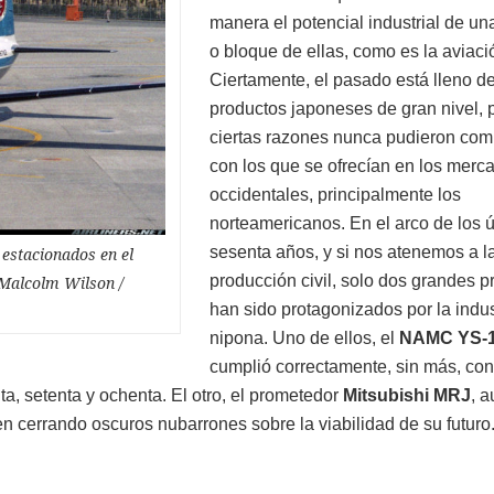
manera el potencial industrial de un
o bloque de ellas, como es la aviaci
Ciertamente, el pasado está lleno d
productos japoneses de gran nivel, 
ciertas razones nunca pudieron com
con los que se ofrecían en los merc
occidentales, principalmente los
norteamericanos. En el arco de los ú
sesenta años, y si nos atenemos a l
estacionados en el
producción civil, solo dos grandes p
(Malcolm Wilson /
han sido protagonizados por la indus
nipona. Uno de ellos, el
NAMC YS-
cumplió correctamente, sin más, con
ta, setenta y ochenta. El otro, el prometedor
Mitsubishi MRJ
, 
en cerrando oscuros nubarrones sobre la viabilidad de su futuro