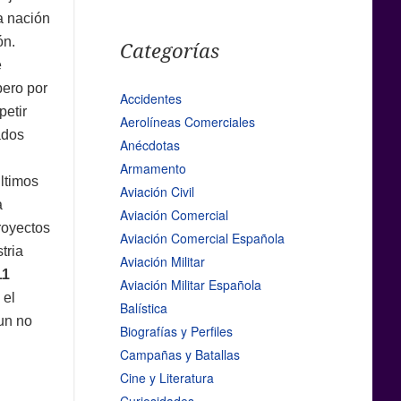
a nación
ón.
Categorías
e
pero por
Accidentes
petir
Aerolíneas Comerciales
ados
Anécdotas
Armamento
ltimos
Aviación Civil
a
Aviación Comercial
royectos
Aviación Comercial Española
tria
Aviación Militar
11
Aviación Militar Española
 el
Balística
aun no
Biografías y Perfiles
.
Campañas y Batallas
Cine y Literatura