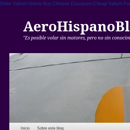
Order Valium Online
Buy Chinese Diazepam
Cheap Valium For
AeroHispanoBl
"Es posible volar sin motores, pero no sin conoci
Skip to content
Inicio
Sobre este blog