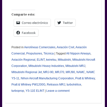
Comparte esto:
Correo electrónico
Twitter
Facebook
Posted in
Aerolíneas Comerciales
,
Aviación Civil
,
Aviación
Comercial
,
Propulsores
,
Técnica
|
Tagged
All Nippon Airways
,
Aviación Regional
,
ELINT
,
keiretsu
,
Mitsubishi
,
Mitsubishi Aircraft
Corporation
,
Mitsubishi Heavy Industries
,
Mitsubishi MRJ
,
Mitsubishi Regional Jet
,
MRJ-90
,
MRJ70
,
MRJ90
,
NAMC
,
NAMC
YS-11
,
Nihon Aircraft Manufacturing Corporation
,
Pratt & Whitney
,
Pratt & Whitney PW1200G
,
Retrasos MRJ
,
turbohélice
,
turboprop
,
YS-11E ELINT
|
Leave a comment