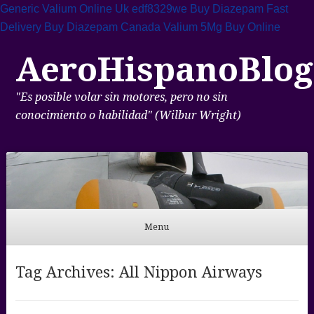
Generic Valium Online Uk
edf8329we
Buy Diazepam Fast
Delivery
Buy Diazepam Canada
Valium 5Mg Buy Online
AeroHispanoBlog
"Es posible volar sin motores, pero no sin
conocimiento o habilidad" (Wilbur Wright)
Menu
Skip to content
Tag Archives:
All Nippon Airways