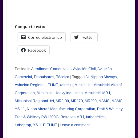
Comparte esto:
Correo electrónico
Twitter
Facebook
Posted in
Aerolíneas Comerciales
,
Aviación Civil
,
Aviación
Comercial
,
Propulsores
,
Técnica
|
Tagged
All Nippon Airways
,
Aviación Regional
,
ELINT
,
keiretsu
,
Mitsubishi
,
Mitsubishi Aircraft
Corporation
,
Mitsubishi Heavy Industries
,
Mitsubishi MRJ
,
Mitsubishi Regional Jet
,
MRJ-90
,
MRJ70
,
MRJ90
,
NAMC
,
NAMC
YS-11
,
Nihon Aircraft Manufacturing Corporation
,
Pratt & Whitney
,
Pratt & Whitney PW1200G
,
Retrasos MRJ
,
turbohélice
,
turboprop
,
YS-11E ELINT
|
Leave a comment