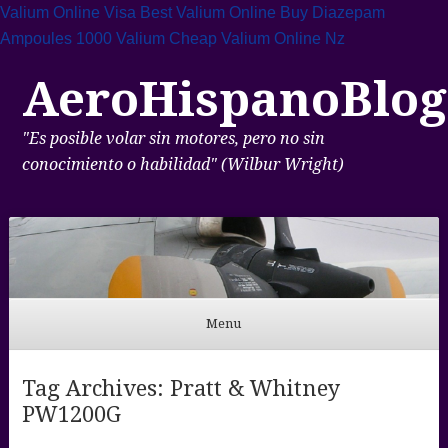
Valium Online Visa
Best Valium Online
Buy Diazepam
Ampoules
1000 Valium Cheap
Valium Online Nz
AeroHispanoBlog
"Es posible volar sin motores, pero no sin
conocimiento o habilidad" (Wilbur Wright)
Menu
Skip to content
Tag Archives:
Pratt & Whitney
PW1200G