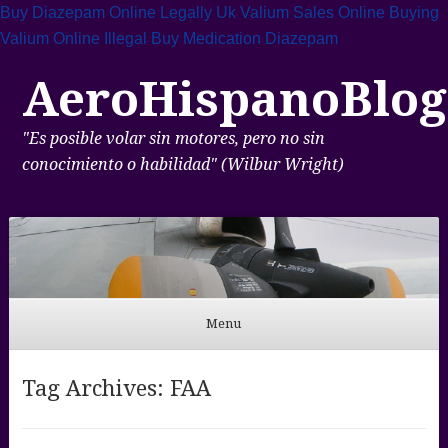
Buy Diazepam Online Legally Uk
Valium Sales Online
Buying
Valium Online Illegal
Buy Medication Diazepam
AeroHispanoBlog
"Es posible volar sin motores, pero no sin
conocimiento o habilidad" (Wilbur Wright)
Menu
Skip to content
Tag Archives:
FAA