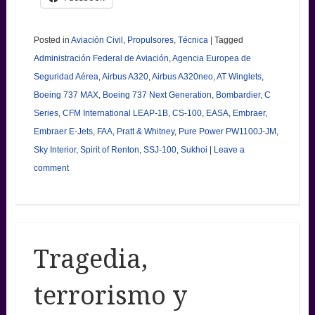
Posted in
Aviación Civil
,
Propulsores
,
Técnica
|
Tagged
Administración Federal de Aviación
,
Agencia Europea de
Seguridad Aérea
,
Airbus A320
,
Airbus A320neo
,
AT Winglets
,
Boeing 737 MAX
,
Boeing 737 Next Generation
,
Bombardier
,
C
Series
,
CFM International LEAP-1B
,
CS-100
,
EASA
,
Embraer
,
Embraer E-Jets
,
FAA
,
Pratt & Whitney
,
Pure Power PW1100J-JM
,
Sky Interior
,
Spirit of Renton
,
SSJ-100
,
Sukhoi
|
Leave a
comment
Tragedia,
terrorismo y