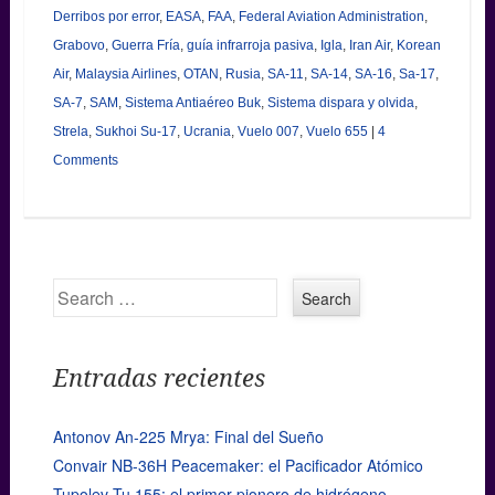
Derribos por error
,
EASA
,
FAA
,
Federal Aviation Administration
,
Grabovo
,
Guerra Fría
,
guía infrarroja pasiva
,
Igla
,
Iran Air
,
Korean
Air
,
Malaysia Airlines
,
OTAN
,
Rusia
,
SA-11
,
SA-14
,
SA-16
,
Sa-17
,
SA-7
,
SAM
,
Sistema Antiaéreo Buk
,
Sistema dispara y olvida
,
Strela
,
Sukhoi Su-17
,
Ucrania
,
Vuelo 007
,
Vuelo 655
|
4
Comments
Search
Entradas recientes
Antonov An-225 Mrya: Final del Sueño
Convair NB-36H Peacemaker: el Pacificador Atómico
Tupolev Tu 155: el primer pionero de hidrógeno