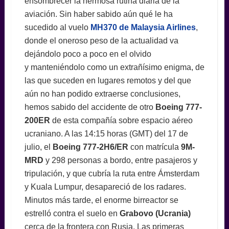
ensombrecer la hermosa rutina diaria de la
aviación. Sin haber sabido aún qué le ha
sucedido al vuelo
MH370 de Malaysia Airlines
,
donde el oneroso peso de la actualidad va
dejándolo poco a poco en el olvido
y manteniéndolo como un extrañísimo enigma, de
las que suceden en lugares remotos y del que
aún no han podido extraerse conclusiones,
hemos sabido del accidente de otro
Boeing 777-
200ER
de esta compañía sobre espacio aéreo
ucraniano. A las 14:15 horas (GMT) del 17 de
julio, el
Boeing 777-2H6/ER
con matrícula
9M-
MRD
y 298 personas a bordo, entre pasajeros y
tripulación, y que cubría la ruta entre Ámsterdam
y Kuala Lumpur, desapareció de los radares.
Minutos más tarde, el enorme birreactor se
estrelló contra el suelo en
Grabovo (Ucrania)
cerca de la frontera con Rusia. Las primeras