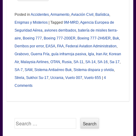
Posted in
Accidentes
,
Armamento
,
Aviación Civil
,
Balística
,
Enigmas y Misterios
|
Tagged
9M-MRD
,
Agencia Europea de
Seguridad Aérea
,
aviones derribados
,
batería de misiles tierra-
aire
,
Boeing 777
,
Boeing 777-200ER
,
Boeing 777-2H6/ER
,
Buk
,
Derribos por error
,
EASA
,
FAA
,
Federal Aviation Administration
,
Grabovo
,
Guerra Fría
,
guía infrarroja pasiva
,
Igla
,
Iran Air
,
Korean
Air
,
Malaysia Airlines
,
OTAN
,
Rusia
,
SA-11
,
SA-14
,
SA-16
,
Sa-17
,
SA-7
,
SAM
,
Sistema Antiaéreo Buk
,
Sistema dispara y olvida
,
Strela
,
Sukhoi Su-17
,
Ucrania
,
Vuelo 007
,
Vuelo 655
|
4
Comments
Search