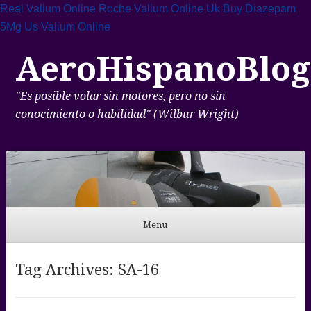
Real Valium Online
Roche Valium Online Uk
Buy Diazepam
5Mg
Us Valium Online
AeroHispanoBlog
"Es posible volar sin motores, pero no sin
conocimiento o habilidad" (Wilbur Wright)
Menu
Skip to content
Tag Archives:
SA-16