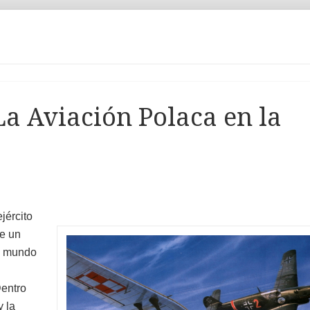
La Aviación Polaca en la
jército
de un
el mundo
entro
y la