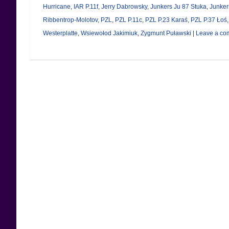
Hurricane
,
IAR P.11f
,
Jerry Dabrowsky
,
Junkers Ju 87 Stuka
,
Junker
Ribbentrop-Molotov
,
PZL
,
PZL P.11c
,
PZL P.23 Karaś
,
PZL P.37 Łoś
Westerplatte
,
Wsiewołod Jakimiuk
,
Zygmunt Puławski
|
Leave a co