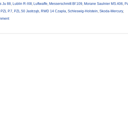
s Ju 88
,
Lublin R-XIII
,
Luftwaffe
,
Messerschmitt Bf 109
,
Morane Saulnier MS.406
,
P
,
PZL P.7
,
PZL.50 Jastrząb
,
RWD 14 Czapla
,
Schleswig-Holstein
,
Skoda-Mercury
,
mment