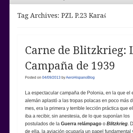
Menu
Tag Archives:
PZL P.23 Karaś
Carne de Blitzkrieg: 
Campaña de 1939
Posted on
04/09/2013
by
AeroHispanoBlog
La espectacular campaña de Polonia, en la que el e
alemán aplastó a las tropas polacas en poco más 
mes, era la primera y terrible lección práctica que 
iba a recibir, sin anestesia, de lo que suponían los
postulados de la
Guerra relámpago
o
Blitzkrieg
.
D
de ella, la aviación ocuparía un papel fundamental 