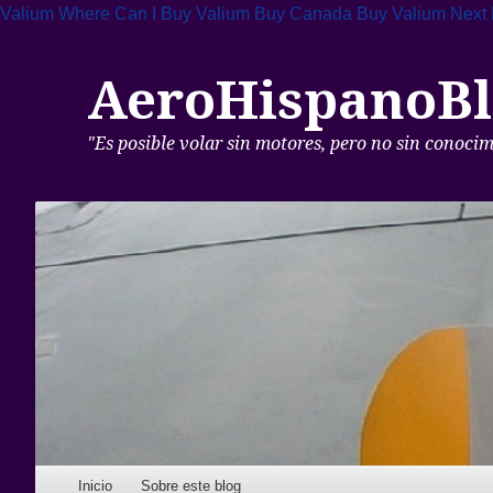
Valium Where Can I Buy
Valium Buy Canada
Buy Valium Next 
AeroHispanoBl
"Es posible volar sin motores, pero no sin conoci
Skip to content
Inicio
Sobre este blog