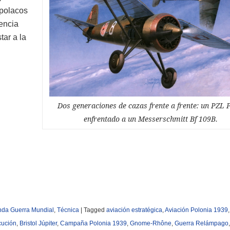
 polacos
encia
tar a la
Dos generaciones de cazas frente a frente: un PZL 
enfrentado a un Messerschmitt Bf 109B.
da Guerra Mundial
,
Técnica
|
Tagged
aviación estratégica
,
Aviación Polonia 1939
cución
,
Bristol Júpiter
,
Campaña Polonia 1939
,
Gnome-Rhône
,
Guerra Relámpago