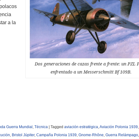
 polacos
encia
tar a la
Dos generaciones de cazas frente a frente: un PZL 
enfrentado a un Messerschmitt Bf 109B.
da Guerra Mundial
,
Técnica
|
Tagged
aviación estratégica
,
Aviación Polonia 1939
cución
,
Bristol Júpiter
,
Campaña Polonia 1939
,
Gnome-Rhône
,
Guerra Relámpago