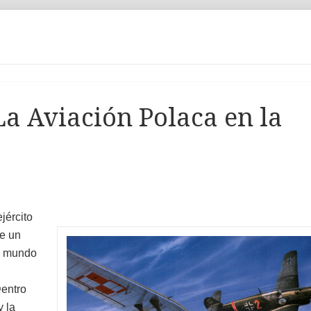
La Aviación Polaca en la
jército
de un
el mundo
entro
y la