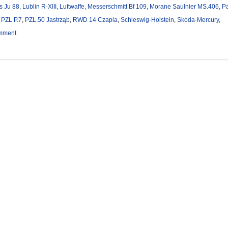
s Ju 88
,
Lublin R-XIII
,
Luftwaffe
,
Messerschmitt Bf 109
,
Morane Saulnier MS.406
,
P
,
PZL P.7
,
PZL.50 Jastrząb
,
RWD 14 Czapla
,
Schleswig-Holstein
,
Skoda-Mercury
,
mment