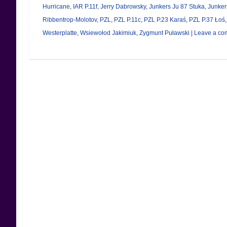
Hurricane
,
IAR P.11f
,
Jerry Dabrowsky
,
Junkers Ju 87 Stuka
,
Junker
Ribbentrop-Molotov
,
PZL
,
PZL P.11c
,
PZL P.23 Karaś
,
PZL P.37 Łoś
Westerplatte
,
Wsiewołod Jakimiuk
,
Zygmunt Puławski
|
Leave a co