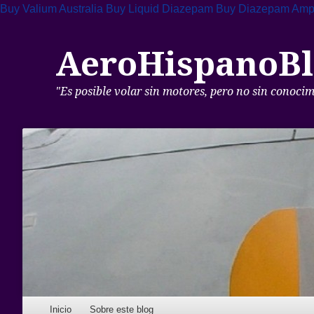
Buy Valium Australia
Buy Liquid Diazepam
Buy Diazepam Amp
AeroHispanoBl
"Es posible volar sin motores, pero no sin conoci
Skip to content
Inicio
Sobre este blog