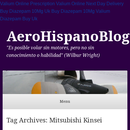
Valium Online Prescription
Valium Online Next Day Delivery
Buy Diazepam 10Mg Uk
Buy Diazepam 10Mg
Valium
Diazepam Buy Uk
AeroHispanoBlog
"Es posible volar sin motores, pero no sin
conocimiento o habilidad" (Wilbur Wright)
Menu
Skip to content
Tag Archives:
Mitsubishi Kinsei