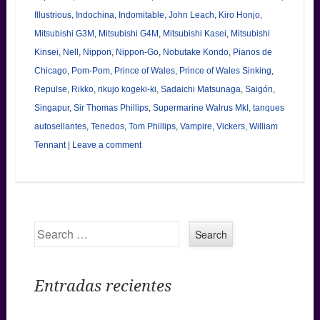
Illustrious
,
Indochina
,
Indomitable
,
John Leach
,
Kiro Honjo
,
Mitsubishi G3M
,
Mitsubishi G4M
,
Mitsubishi Kasei
,
Mitsubishi
Kinsei
,
Nell
,
Nippon
,
Nippon-Go
,
Nobutake Kondo
,
Pianos de
Chicago
,
Pom-Pom
,
Prince of Wales
,
Prince of Wales Sinking
,
Repulse
,
Rikko
,
rikujo kogeki-ki
,
Sadaichi Matsunaga
,
Saigón
,
Singapur
,
Sir Thomas Phillips
,
Supermarine Walrus MkI
,
tanques
autosellantes
,
Tenedos
,
Tom Phillips
,
Vampire
,
Vickers
,
William
Tennant
|
Leave a comment
Search
Entradas recientes