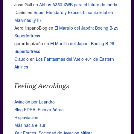
Jose Guil
en
Airbus A350 XWB para el futuro de Iberia
Daniel
en
Super Étendard y Exocet: binomio letal en
Malvinas (y II)
AeroHispanoBlog
en
El Martillo del Japón: Boeing B-29
Superfortress
gerardo pizaña
en
El Martillo del Japón: Boeing B-29
Superfortress
Claudio
en
Los Fantasmas del Vuelo 401 de Eastern
Airlines
Feeling Aeroblogs
Aviación por Leandro
Blog FDRA. Fuerza Aérea
Hispaviación
Más hacia el sur
Xair Forces. Sociedad de Aviación Militar