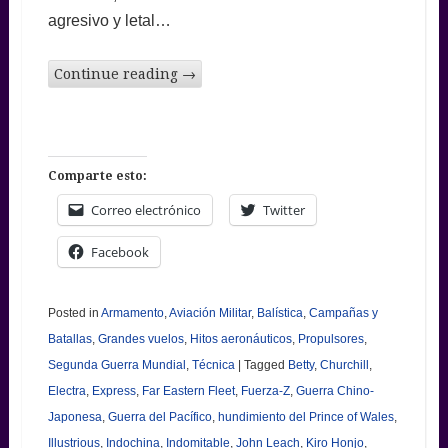
agresivo y letal…
Continue reading
→
Comparte esto:
Correo electrónico
Twitter
Facebook
Posted in
Armamento
,
Aviación Militar
,
Balística
,
Campañas y
Batallas
,
Grandes vuelos
,
Hitos aeronáuticos
,
Propulsores
,
Segunda Guerra Mundial
,
Técnica
|
Tagged
Betty
,
Churchill
,
Electra
,
Express
,
Far Eastern Fleet
,
Fuerza-Z
,
Guerra Chino-
Japonesa
,
Guerra del Pacífico
,
hundimiento del Prince of Wales
,
Illustrious
,
Indochina
,
Indomitable
,
John Leach
,
Kiro Honjo
,