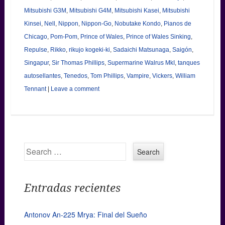
Mitsubishi G3M
,
Mitsubishi G4M
,
Mitsubishi Kasei
,
Mitsubishi
Kinsei
,
Nell
,
Nippon
,
Nippon-Go
,
Nobutake Kondo
,
Pianos de
Chicago
,
Pom-Pom
,
Prince of Wales
,
Prince of Wales Sinking
,
Repulse
,
Rikko
,
rikujo kogeki-ki
,
Sadaichi Matsunaga
,
Saigón
,
Singapur
,
Sir Thomas Phillips
,
Supermarine Walrus MkI
,
tanques
autosellantes
,
Tenedos
,
Tom Phillips
,
Vampire
,
Vickers
,
William
Tennant
|
Leave a comment
Search
Entradas recientes
Antonov An-225 Mrya: Final del Sueño