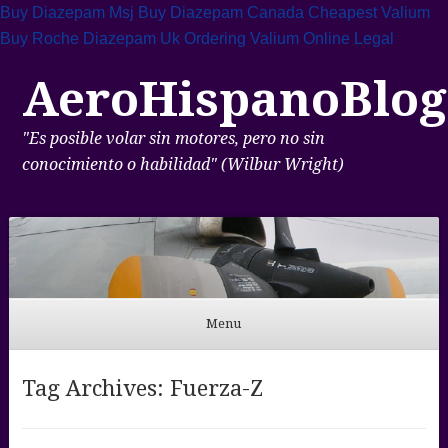
Buy Diazepam Msj
Buy Diazepam Canada
Cheapest Valium
Buy Roche Diazepam Uk
Ordering Valium Online Legal
AeroHispanoBlog
"Es posible volar sin motores, pero no sin
conocimiento o habilidad" (Wilbur Wright)
Menu
Skip to content
Tag Archives:
Fuerza-Z