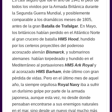
Es casi seguro que fue el año de 1941 el peor de
todos los vividos por la Armada Británica durante
la Segunda Guerra Mundial, y posiblemente
comparable a los dramáticos meses de 1805,
antes de la gran
Batalla de Trafalgar
. En Mayo,
los británicos habían perdido en el Atlántico Norte
al gran crucero de batalla
HMS Hood
, hundido
por los certeros proyectiles del poderoso
acorazado alemán
Bismarck
, y submarinos
alemanes habían torpedeado y hundido en el
Mediterráneo al portaaviones
HMS Ark Royal
y
al acorazado
HMS
Barham
, éste último con gran
pérdida de vidas. Pero en el último mes de aquel
año, la siempre orgullosa
Royal Navy
iba a sufrir
un durísimo golpe por parte de la armada
japonesa, aunque esta vez, no desde donde
pensaban encontrarse a sus enemigos naturales
en el mar, sino desde un nuevo rival mucho más