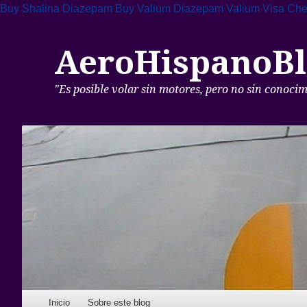
Buy Shalina Diazepam
Buy Valium Diazepam
Valium Visa
Che
AeroHispanoBl
"Es posible volar sin motores, pero no sin conoci
Skip to content
Inicio
Sobre este blog