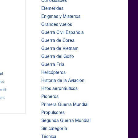
Curiosidades
Efemérides
Enigmas y Misterios
Grandes vuelos
Guerra Civil Española
Guerra de Corea
Guerra de Vietnam
Guerra del Golfo
Guerra Fría
Helicópteros
el
Historia de la Aviación
uet
,
Hitos aeronáuticos
mitt-
Pioneros
ent
Primera Guerra Mundial
Propulsores
Segunda Guerra Mundial
Sin categoría
Técnica