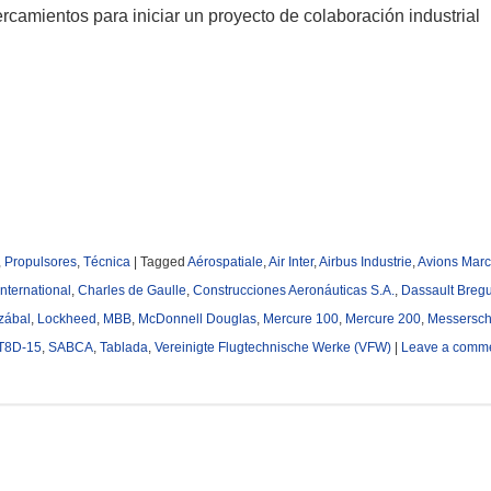
rcamientos para iniciar un proyecto de colaboración industrial
,
Propulsores
,
Técnica
|
Tagged
Aérospatiale
,
Air Inter
,
Airbus Industrie
,
Avions Marc
nternational
,
Charles de Gaulle
,
Construcciones Aeronáuticas S.A.
,
Dassault Breg
zábal
,
Lockheed
,
MBB
,
McDonnell Douglas
,
Mercure 100
,
Mercure 200
,
Messersch
JT8D-15
,
SABCA
,
Tablada
,
Vereinigte Flugtechnische Werke (VFW)
|
Leave a comm