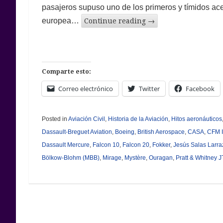
pasajeros supuso uno de los primeros y tímidos ace
europea…
Continue reading
→
Comparte esto:
Correo electrónico
Twitter
Facebook
Posted in
Aviación Civil
,
Historia de la Aviación
,
Hitos aeronáuticos
Dassault-Breguet Aviation
,
Boeing
,
British Aerospace
,
CASA
,
CFM I
Dassault Mercure
,
Falcon 10
,
Falcon 20
,
Fokker
,
Jesús Salas Larra
Bölkow-Blohm (MBB)
,
Mirage
,
Mystère
,
Ouragan
,
Pratt & Whitney 