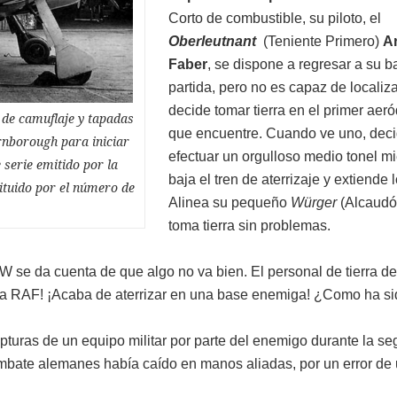
Corto de combustible, su piloto, el
Oberleutnant
(Teniente Primero)
A
Faber
, se dispone a regresar a su 
partida, pero no es capaz de localiza
decide tomar tierra en el primer aer
 de camuflaje y tapadas
que encuentre. Cuando ve uno, dec
rnborough para iniciar
efectuar un orgulloso medio tonel mi
serie emitido por la
baja el tren de aterrizaje y extiende l
ituido por el número de
Alinea su pequeño
Würger
(Alcaudó
toma tierra sin problemas.
W se da cuenta de que algo no va bien. El personal de tierra d
 la RAF! ¡Acaba de aterrizar en una base enemiga! ¿Como ha s
apturas de un equipo militar por parte del enemigo durante la s
mbate alemanes había caído en manos aliadas, por un error de