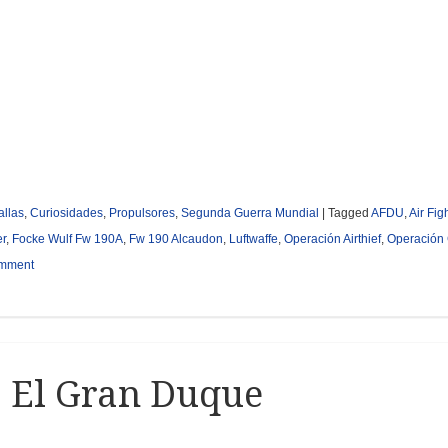
llas
,
Curiosidades
,
Propulsores
,
Segunda Guerra Mundial
|
Tagged
AFDU
,
Air Fig
er
,
Focke Wulf Fw 190A
,
Fw 190 Alcaudon
,
Luftwaffe
,
Operación Airthief
,
Operación
mment
: El Gran Duque