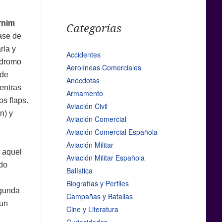
rnim
Categorías
base de
rla y
Accidentes
ódromo
Aerolíneas Comerciales
ide
Anécdotas
entras
Armamento
os flaps.
Aviación Civil
n) y
Aviación Comercial
Aviación Comercial Española
Aviación Militar
e aquel
Aviación Militar Española
ido
Balística
Biografías y Perfiles
egunda
Campañas y Batallas
 un
Cine y Literatura