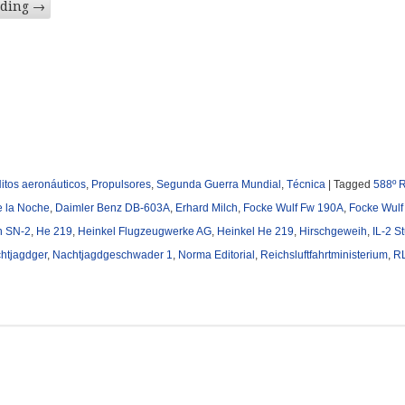
ading
→
itos aeronáuticos
,
Propulsores
,
Segunda Guerra Mundial
,
Técnica
|
Tagged
588º 
e la Noche
,
Daimler Benz DB-603A
,
Erhard Milch
,
Focke Wulf Fw 190A
,
Focke Wul
n SN-2
,
He 219
,
Heinkel Flugzeugwerke AG
,
Heinkel He 219
,
Hirschgeweih
,
IL-2 S
htjagdger
,
Nachtjagdgeschwader 1
,
Norma Editorial
,
Reichsluftfahrtministerium
,
R