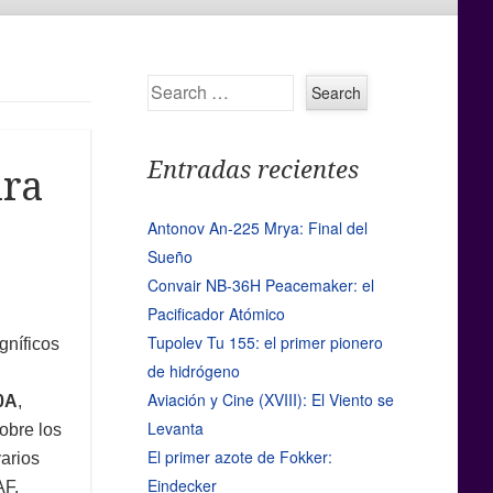
Search
Entradas recientes
ura
Antonov An-225 Mrya: Final del
Sueño
Convair NB-36H Peacemaker: el
Pacificador Atómico
Tupolev Tu 155: el primer pionero
gníficos
de hidrógeno
Aviación y Cine (XVIII): El Viento se
0A
,
Levanta
obre los
El primer azote de Fokker:
varios
Eindecker
AF.