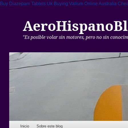
Buy Diazepam Tablets Uk
Buying Valium Online Australia
Chea
AeroHispanoBl
"Es posible volar sin motores, pero no sin conoci
Skip to content
Inicio
Sobre este blog