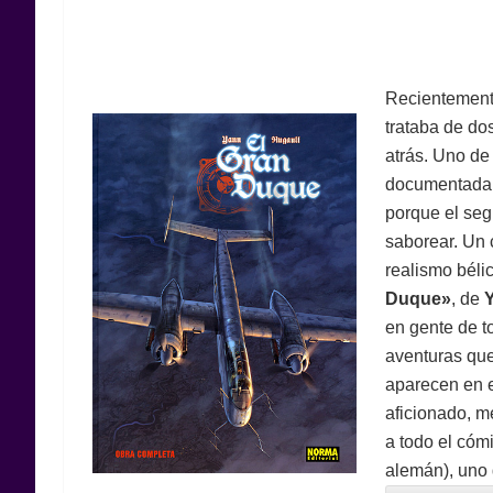
Recientemente
trataba de do
atrás. Uno de
documentada 
porque el seg
saborear. Un 
realismo bélic
Duque»
, de
Y
en gente de t
aventuras que
aparecen en e
aficionado, m
a todo el cóm
alemán), uno