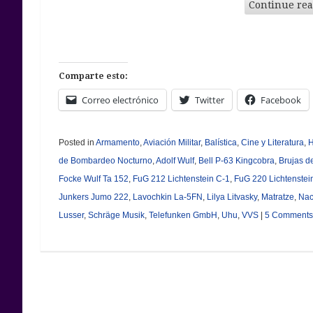
Continue re
Comparte esto:
Correo electrónico
Twitter
Facebook
Posted in
Armamento
,
Aviación Militar
,
Balística
,
Cine y Literatura
,
H
de Bombardeo Nocturno
,
Adolf Wulf
,
Bell P-63 Kingcobra
,
Brujas d
Focke Wulf Ta 152
,
FuG 212 Lichtenstein C-1
,
FuG 220 Lichtenstei
Junkers Jumo 222
,
Lavochkin La-5FN
,
Lilya Litvasky
,
Matratze
,
Nac
Lusser
,
Schräge Musik
,
Telefunken GmbH
,
Uhu
,
VVS
|
5 Comments