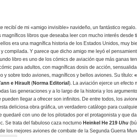
 recibí de mi «amigo invisible» navideño, un fantástico regalo
s magníficos libros que deseaba leer con mucho interés desde 
 ellos era una magnífica historia de los Estados Unidos, muy bi
y compilada. Y parece que dicho amigo me leyó el pensamient
undo libro es uno de los cómics de aviación que más ganas ten
cómic para adultos, con magníficas dosis de acción, sensualida
o y sobre todo aviones, magníficos y bellos aviones. Su título:
«
ann e Hirault
(
Norma Editorial
). La aviación ejerce un efecto 
odas las generaciones y a lo largo de la historia y los argument
 pueden llegar a ofrecer son infinitos. De entre todos, los avio
sta deliciosa obra gráfica, un verdadero catálogo para cualquie
e quedaré con uno de los pilotados por el protagonista y que d
ic. Se trata del fabuloso caza nocturno
Heinkel He 219
Uhu
(bú
 de los mejores aviones de combate de la Segunda Guerra Mu