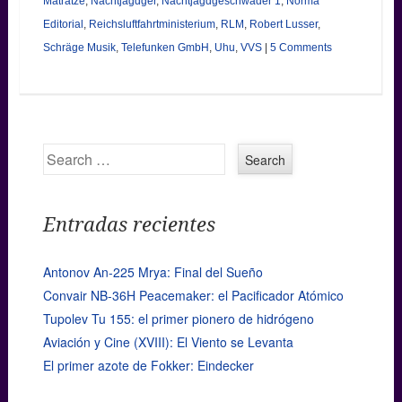
Matratze
,
Nachtjagdger
,
Nachtjagdgeschwader 1
,
Norma
Editorial
,
Reichsluftfahrtministerium
,
RLM
,
Robert Lusser
,
Schräge Musik
,
Telefunken GmbH
,
Uhu
,
VVS
|
5 Comments
Search
Entradas recientes
Antonov An-225 Mrya: Final del Sueño
Convair NB-36H Peacemaker: el Pacificador Atómico
Tupolev Tu 155: el primer pionero de hidrógeno
Aviación y Cine (XVIII): El Viento se Levanta
El primer azote de Fokker: Eindecker