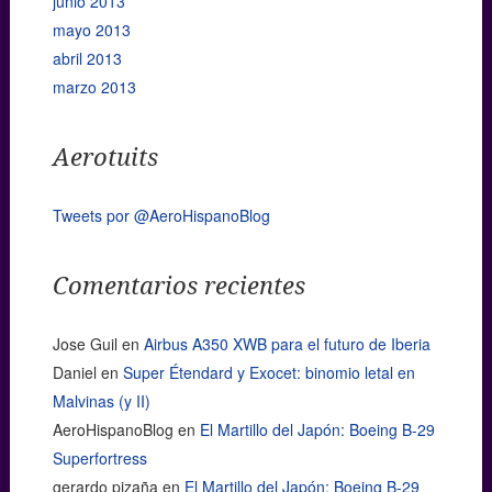
junio 2013
mayo 2013
abril 2013
marzo 2013
Aerotuits
Tweets por @AeroHispanoBlog
Comentarios recientes
Jose Guil
en
Airbus A350 XWB para el futuro de Iberia
Daniel
en
Super Étendard y Exocet: binomio letal en
Malvinas (y II)
AeroHispanoBlog
en
El Martillo del Japón: Boeing B-29
Superfortress
gerardo pizaña
en
El Martillo del Japón: Boeing B-29