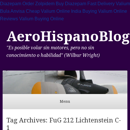
Diazepam Order Zolpidem
Buy Diazepam Fast Delivery
Valium
Bula Anvisa
Cheap Valium Online India
Buying Valium Online
Reviews
Valium Buying Online
AeroHispanoBlog
"Es posible volar sin motores, pero no sin
conocimiento o habilidad" (Wilbur Wright)
Menu
Skip to content
Tag Archives:
FuG 212 Lichtenstein C-
1