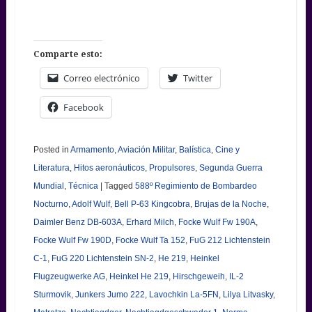
Comparte esto:
Correo electrónico
Twitter
Facebook
Posted in
Armamento
,
Aviación Militar
,
Balística
,
Cine y
Literatura
,
Hitos aeronáuticos
,
Propulsores
,
Segunda Guerra
Mundial
,
Técnica
|
Tagged
588º Regimiento de Bombardeo
Nocturno
,
Adolf Wulf
,
Bell P-63 Kingcobra
,
Brujas de la Noche
,
Daimler Benz DB-603A
,
Erhard Milch
,
Focke Wulf Fw 190A
,
Focke Wulf Fw 190D
,
Focke Wulf Ta 152
,
FuG 212 Lichtenstein
C-1
,
FuG 220 Lichtenstein SN-2
,
He 219
,
Heinkel
Flugzeugwerke AG
,
Heinkel He 219
,
Hirschgeweih
,
IL-2
Sturmovik
,
Junkers Jumo 222
,
Lavochkin La-5FN
,
Lilya Litvasky
,