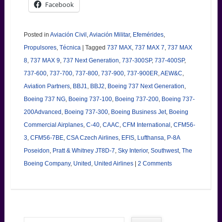
Facebook
Posted in
Aviación Civil
,
Aviación Militar
,
Efemérides
,
Propulsores
,
Técnica
|
Tagged
737 MAX
,
737 MAX 7
,
737 MAX
8
,
737 MAX 9
,
737 Next Generation
,
737-300SP
,
737-400SP
,
737-600
,
737-700
,
737-800
,
737-900
,
737-900ER
,
AEW&C
,
Aviation Partners
,
BBJ1
,
BBJ2
,
Boeing 737 Next Generation
,
Boeing 737 NG
,
Boeing 737-100
,
Boeing 737-200
,
Boeing 737-
200Advanced
,
Boeing 737-300
,
Boeing Business Jet
,
Boeing
Commercial Airplanes
,
C-40
,
CAAC
,
CFM International
,
CFM56-
3
,
CFM56-7BE
,
CSA Czech Airlines
,
EFIS
,
Lufthansa
,
P-8A
Poseidon
,
Pratt & Whitney JT8D-7
,
Sky Interior
,
Southwest
,
The
Boeing Company
,
United
,
United Airlines
|
2 Comments
Search