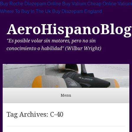
Buy Roche Diazepam Online
Buy Valium Cheap Online
Valium
Where To Buy In The Uk
Buy Diazepam England
AeroHispanoBlog
"Es posible volar sin motores, pero no sin
conocimiento o habilidad" (Wilbur Wright)
Menu
Skip to content
Tag Archives:
C-40