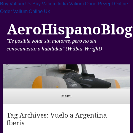
Buy Valium Us
Buy Valium India
Valium Ohne Rezept Online
Order Valium Online Uk
AeroHispanoBlog
"Es posible volar sin motores, pero no sin
conocimiento o habilidad" (Wilbur Wright)
Menu
Skip to content
Tag Archives:
Vuelo a Argentina
Iberia