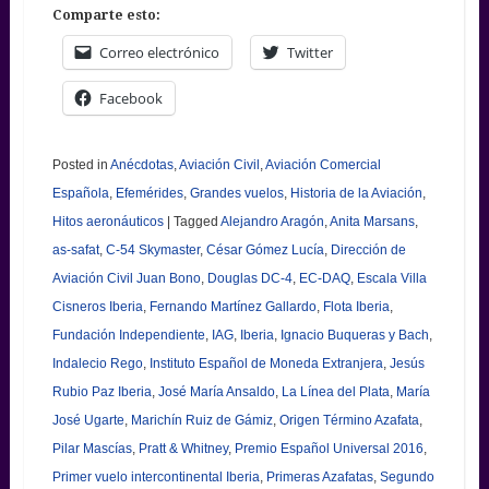
Comparte esto:
Correo electrónico
Twitter
Facebook
Posted in
Anécdotas
,
Aviación Civil
,
Aviación Comercial
Española
,
Efemérides
,
Grandes vuelos
,
Historia de la Aviación
,
Hitos aeronáuticos
|
Tagged
Alejandro Aragón
,
Anita Marsans
,
as-safat
,
C-54 Skymaster
,
César Gómez Lucía
,
Dirección de
Aviación Civil Juan Bono
,
Douglas DC-4
,
EC-DAQ
,
Escala Villa
Cisneros Iberia
,
Fernando Martínez Gallardo
,
Flota Iberia
,
Fundación Independiente
,
IAG
,
Iberia
,
Ignacio Buqueras y Bach
,
Indalecio Rego
,
Instituto Español de Moneda Extranjera
,
Jesús
Rubio Paz Iberia
,
José María Ansaldo
,
La Línea del Plata
,
María
José Ugarte
,
Marichín Ruiz de Gámiz
,
Origen Término Azafata
,
Pilar Mascías
,
Pratt & Whitney
,
Premio Español Universal 2016
,
Primer vuelo intercontinental Iberia
,
Primeras Azafatas
,
Segundo