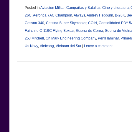
Posted in
Aviación Militar
,
Campañas y Batallas
,
Cine y Literatura
,
26C
,
Aeronca 7AC Champion
,
Always
,
Audrey Hepburn
,
B-26K
,
Bee
Cessna 340
,
Cessna Super Skymaster
,
COIN
,
Consolidated PBY-5A
Fairchild C-119C Flying Boxcar
,
Guerra de Corea
,
Guerra de Vietn
25J Mitchell
,
On Mark Engineering Company
,
Perfil laminar
,
Primer
Us Navy
,
Vietcong
,
Vietnam del Sur
|
Leave a comment