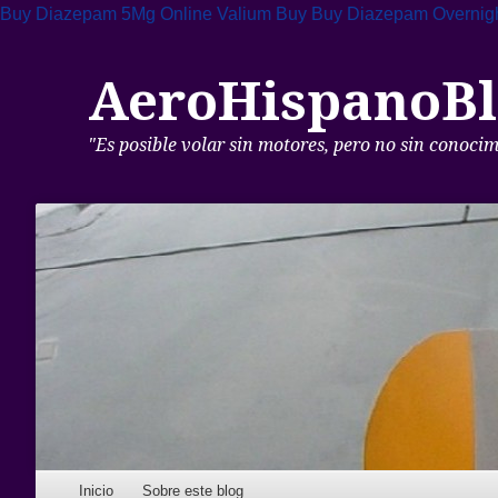
Buy Diazepam 5Mg Online
Valium Buy
Buy Diazepam Overnigh
AeroHispanoBl
"Es posible volar sin motores, pero no sin conoci
Skip to content
Inicio
Sobre este blog