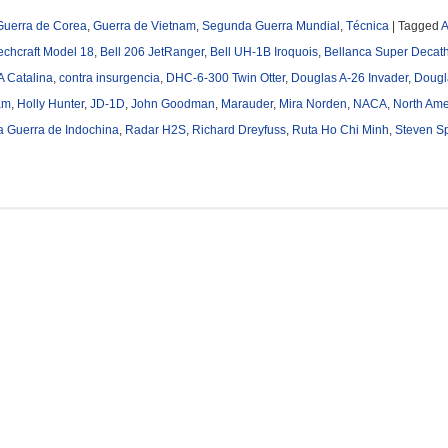
Guerra de Corea
,
Guerra de Vietnam
,
Segunda Guerra Mundial
,
Técnica
|
Tagged
A
chcraft Model 18
,
Bell 206 JetRanger
,
Bell UH-1B Iroquois
,
Bellanca Super Decat
 Catalina
,
contra insurgencia
,
DHC-6-300 Twin Otter
,
Douglas A-26 Invader
,
Dougla
am
,
Holly Hunter
,
JD-1D
,
John Goodman
,
Marauder
,
Mira Norden
,
NACA
,
North Ame
a Guerra de Indochina
,
Radar H2S
,
Richard Dreyfuss
,
Ruta Ho Chi Minh
,
Steven Sp