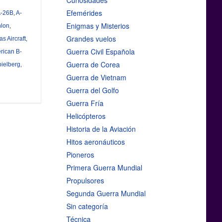
Curiosidades
Efemérides
-26B
,
A-
Enigmas y Misterios
hlon
,
Grandes vuelos
s Aircraft
,
Guerra Civil Española
rican B-
Guerra de Corea
ielberg
,
Guerra de Vietnam
Guerra del Golfo
Guerra Fría
Helicópteros
Historia de la Aviación
Hitos aeronáuticos
Pioneros
Primera Guerra Mundial
Propulsores
Segunda Guerra Mundial
Sin categoría
Técnica