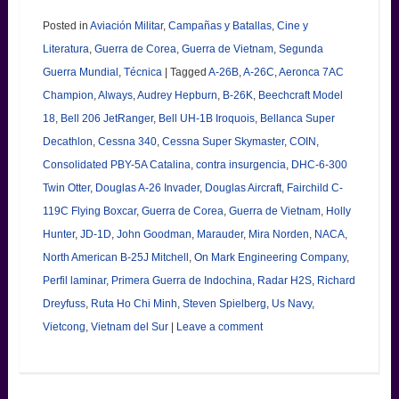
Posted in
Aviación Militar
,
Campañas y Batallas
,
Cine y
Literatura
,
Guerra de Corea
,
Guerra de Vietnam
,
Segunda
Guerra Mundial
,
Técnica
|
Tagged
A-26B
,
A-26C
,
Aeronca 7AC
Champion
,
Always
,
Audrey Hepburn
,
B-26K
,
Beechcraft Model
18
,
Bell 206 JetRanger
,
Bell UH-1B Iroquois
,
Bellanca Super
Decathlon
,
Cessna 340
,
Cessna Super Skymaster
,
COIN
,
Consolidated PBY-5A Catalina
,
contra insurgencia
,
DHC-6-300
Twin Otter
,
Douglas A-26 Invader
,
Douglas Aircraft
,
Fairchild C-
119C Flying Boxcar
,
Guerra de Corea
,
Guerra de Vietnam
,
Holly
Hunter
,
JD-1D
,
John Goodman
,
Marauder
,
Mira Norden
,
NACA
,
North American B-25J Mitchell
,
On Mark Engineering Company
,
Perfil laminar
,
Primera Guerra de Indochina
,
Radar H2S
,
Richard
Dreyfuss
,
Ruta Ho Chi Minh
,
Steven Spielberg
,
Us Navy
,
Vietcong
,
Vietnam del Sur
|
Leave a comment