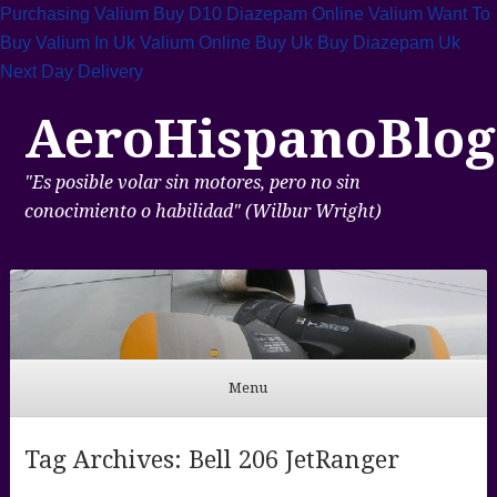
Purchasing Valium
Buy D10 Diazepam
Online Valium
Want To
Buy Valium In Uk
Valium Online Buy Uk
Buy Diazepam Uk
Next Day Delivery
AeroHispanoBlog
"Es posible volar sin motores, pero no sin
conocimiento o habilidad" (Wilbur Wright)
Menu
Skip to content
Tag Archives:
Bell 206 JetRanger