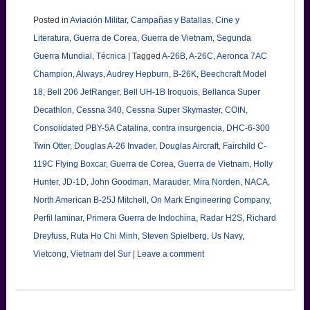
Posted in
Aviación Militar
,
Campañas y Batallas
,
Cine y
Literatura
,
Guerra de Corea
,
Guerra de Vietnam
,
Segunda
Guerra Mundial
,
Técnica
|
Tagged
A-26B
,
A-26C
,
Aeronca 7AC
Champion
,
Always
,
Audrey Hepburn
,
B-26K
,
Beechcraft Model
18
,
Bell 206 JetRanger
,
Bell UH-1B Iroquois
,
Bellanca Super
Decathlon
,
Cessna 340
,
Cessna Super Skymaster
,
COIN
,
Consolidated PBY-5A Catalina
,
contra insurgencia
,
DHC-6-300
Twin Otter
,
Douglas A-26 Invader
,
Douglas Aircraft
,
Fairchild C-
119C Flying Boxcar
,
Guerra de Corea
,
Guerra de Vietnam
,
Holly
Hunter
,
JD-1D
,
John Goodman
,
Marauder
,
Mira Norden
,
NACA
,
North American B-25J Mitchell
,
On Mark Engineering Company
,
Perfil laminar
,
Primera Guerra de Indochina
,
Radar H2S
,
Richard
Dreyfuss
,
Ruta Ho Chi Minh
,
Steven Spielberg
,
Us Navy
,
Vietcong
,
Vietnam del Sur
|
Leave a comment