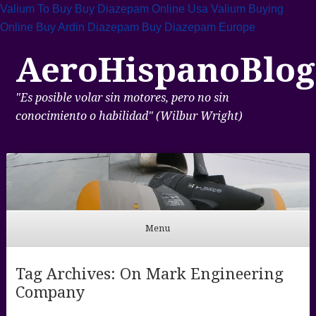
Valium To Buy
Buy Diazepam Online Usa
Valium Buying
Online
Buy Ardin Diazepam
Buy Diazepam Europe
AeroHispanoBlog
"Es posible volar sin motores, pero no sin
conocimiento o habilidad" (Wilbur Wright)
Menu
Skip to content
Tag Archives:
On Mark Engineering
Company