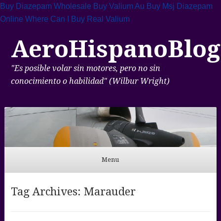
Buy Diazepam Wholesale
Buy Valium Au
Buy Msj Diazepam
Online
Where Can I Buy Real Valium
AeroHispanoBlog
"Es posible volar sin motores, pero no sin
conocimiento o habilidad" (Wilbur Wright)
Menu
Skip to content
Tag Archives:
Marauder