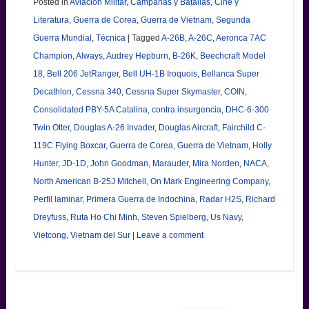
Posted in
Aviación Militar
,
Campañas y Batallas
,
Cine y
Literatura
,
Guerra de Corea
,
Guerra de Vietnam
,
Segunda
Guerra Mundial
,
Técnica
|
Tagged
A-26B
,
A-26C
,
Aeronca 7AC
Champion
,
Always
,
Audrey Hepburn
,
B-26K
,
Beechcraft Model
18
,
Bell 206 JetRanger
,
Bell UH-1B Iroquois
,
Bellanca Super
Decathlon
,
Cessna 340
,
Cessna Super Skymaster
,
COIN
,
Consolidated PBY-5A Catalina
,
contra insurgencia
,
DHC-6-300
Twin Otter
,
Douglas A-26 Invader
,
Douglas Aircraft
,
Fairchild C-
119C Flying Boxcar
,
Guerra de Corea
,
Guerra de Vietnam
,
Holly
Hunter
,
JD-1D
,
John Goodman
,
Marauder
,
Mira Norden
,
NACA
,
North American B-25J Mitchell
,
On Mark Engineering Company
,
Perfil laminar
,
Primera Guerra de Indochina
,
Radar H2S
,
Richard
Dreyfuss
,
Ruta Ho Chi Minh
,
Steven Spielberg
,
Us Navy
,
Vietcong
,
Vietnam del Sur
|
Leave a comment