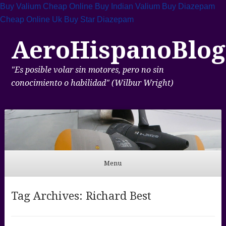
Buy Valium Cheap Online
Buy Indian Valium
Buy Diazepam
Cheap Online Uk
Buy Star Diazepam
AeroHispanoBlog
"Es posible volar sin motores, pero no sin
conocimiento o habilidad" (Wilbur Wright)
Menu
Skip to content
Tag Archives:
Richard Best