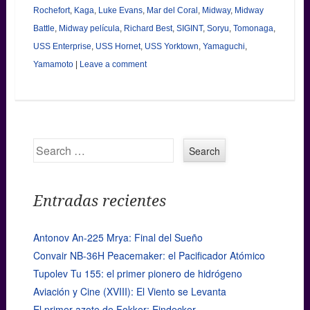
Rochefort
,
Kaga
,
Luke Evans
,
Mar del Coral
,
Midway
,
Midway
Battle
,
Midway película
,
Richard Best
,
SIGINT
,
Soryu
,
Tomonaga
,
USS Enterprise
,
USS Hornet
,
USS Yorktown
,
Yamaguchi
,
Yamamoto
|
Leave a comment
Search
Entradas recientes
Antonov An-225 Mrya: Final del Sueño
Convair NB-36H Peacemaker: el Pacificador Atómico
Tupolev Tu 155: el primer pionero de hidrógeno
Aviación y Cine (XVIII): El Viento se Levanta
El primer azote de Fokker: Eindecker