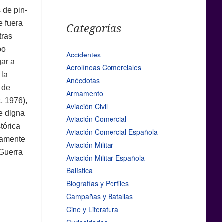
 de pin-
e fuera
Categorías
tras
bo
Accidentes
gar a
Aerolíneas Comerciales
 la
Anécdotas
 de
Armamento
, 1976),
Aviación Civil
e digna
Aviación Comercial
tórica
Aviación Comercial Española
rtamente
Aviación Militar
 Guerra
Aviación Militar Española
Balística
Biografías y Perfiles
Campañas y Batallas
Cine y Literatura