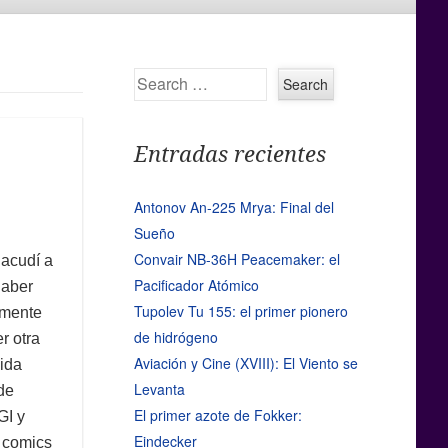
Search
Entradas recientes
Antonov An-225 Mrya: Final del
Sueño
Convair NB-36H Peacemaker: el
acudí a
Pacificador Atómico
haber
Tupolev Tu 155: el primer pionero
ramente
de hidrógeno
r otra
Aviación y Cine (XVIII): El Viento se
ida
Levanta
 de
El primer azote de Fokker:
GI y
Eindecker
 comics