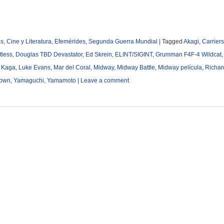
as
,
Cine y Literatura
,
Efemérides
,
Segunda Guerra Mundial
|
Tagged
Akagi
,
Carriers
less
,
Douglas TBD Devastator
,
Ed Skrein
,
ELINT/SIGINT
,
Grumman F4F-4 Wildcat
,
Kaga
,
Luke Evans
,
Mar del Coral
,
Midway
,
Midway Battle
,
Midway película
,
Richar
town
,
Yamaguchi
,
Yamamoto
|
Leave a comment