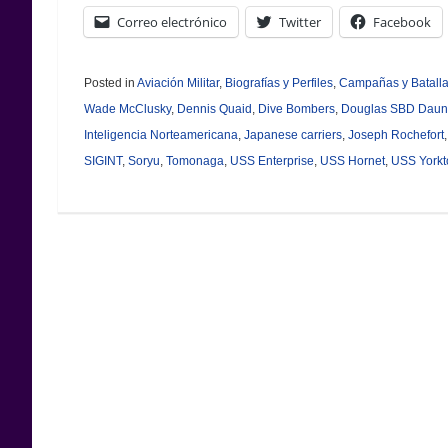
Correo electrónico
Twitter
Facebook
Posted in
Aviación Militar
,
Biografías y Perfiles
,
Campañas y Batall
Wade McClusky
,
Dennis Quaid
,
Dive Bombers
,
Douglas SBD Daunt
Inteligencia Norteamericana
,
Japanese carriers
,
Joseph Rochefort
SIGINT
,
Soryu
,
Tomonaga
,
USS Enterprise
,
USS Hornet
,
USS York