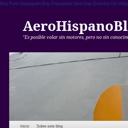
Buy Pure Diazepam
Buy Diazepam Next Day Delivery Uk
Vali
AeroHispanoBl
"Es posible volar sin motores, pero no sin conoci
Skip to content
Inicio
Sobre este blog