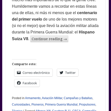
Humildemente vamos a recordar en estas líneas
una de ellas, ni más ni menos que el
centenario
del primer vuelo
de uno de los mejores motores
(si no el mejor) que llevó la aviación militar aliada
durante la Primera Guerra Mundial: el
Hispano
Suiza V8
.
Continue reading
→
Comparte esto:
Correo electrónico
Twitter
Facebook
Posted in
Armamento
,
Aviación Militar
,
Campañas y Batallas
,
Curiosidades
,
Pioneros
,
Primera Guerra Mundial
,
Propulsores
,
Técnica
|
Tagged
Alfonso XIII
,
Caudron R.11
,
CECA
,
Compañía