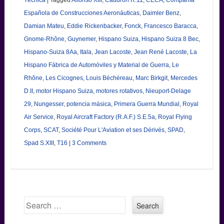
Española de Construcciones Aeronáuticas
,
Daimler Benz
,
Damian Mateu
,
Eddie Rickenbacker
,
Fonck
,
Francesco Baracca
,
Gnome-Rhône
,
Guynemer
,
Hispano Suiza
,
Hispano Suiza 8 Bec
,
Hispano-Suiza 8Aa
,
Itala
,
Jean Lacoste
,
Jean René Lacoste
,
La
Hispano Fábrica de Automóviles y Material de Guerra
,
Le
Rhône
,
Les Cicognes
,
Louis Béchéreau
,
Marc Birkgit
,
Mercedes
D.II
,
motor Hispano Suiza
,
motores rotativos
,
Nieuport-Delage
29
,
Nungesser
,
potencia másica
,
Primera Guerra Mundial
,
Royal
Air Service
,
Royal Aircraft Factory (R.A.F.) S.E.5a
,
Royal Flying
Corps
,
SCAT
,
Société Pour L'Aviation et ses Dérivés
,
SPAD
,
Spad S.XIII
,
T16
|
3 Comments
Search