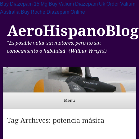
Buy Diazepam 15 Mg
Buy Valium Diazepam Uk
Order Valium
Australia
Buy Roche Diazepam Online
AeroHispanoBlog
"Es posible volar sin motores, pero no sin
conocimiento o habilidad" (Wilbur Wright)
Menu
Skip to content
Tag Archives:
potencia másica